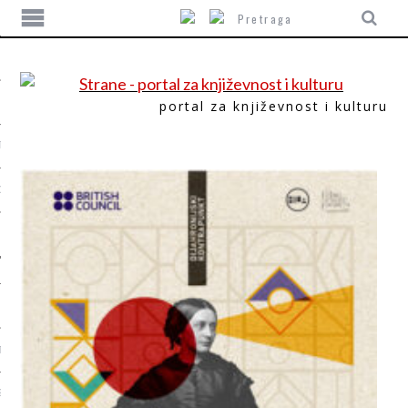
portal za književnost i kulturu
TIKA
ORI
T
SUM