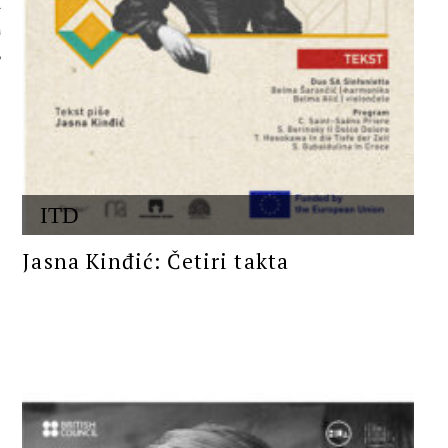
 AUTORA
ITD
Jasna Kinđić: Četiri takta