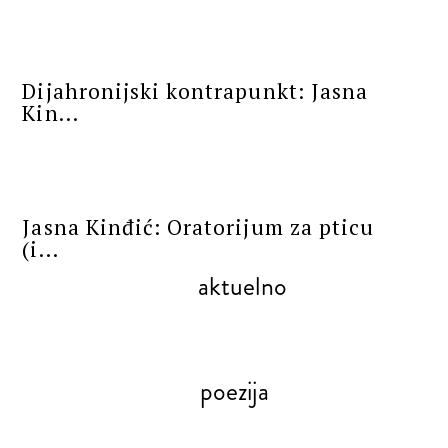
POEZIJA
Dijahronijski kontrapunkt: Jasna
Kin...
POEZIJA
Jasna Kinđić: Oratorijum za pticu
(i...
aktuelno
poezija