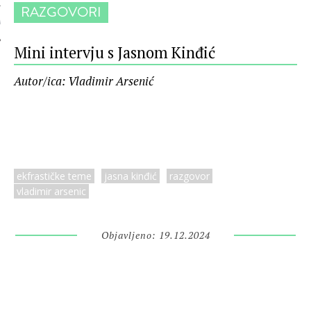
RAZGOVORI
 AUTORA
Mini intervju s Jasnom Kinđić
Autor/ica: Vladimir Arsenić
ekfrastičke teme
jasna kinđić
razgovor
vladimir arsenic
Objavljeno: 19.12.2024