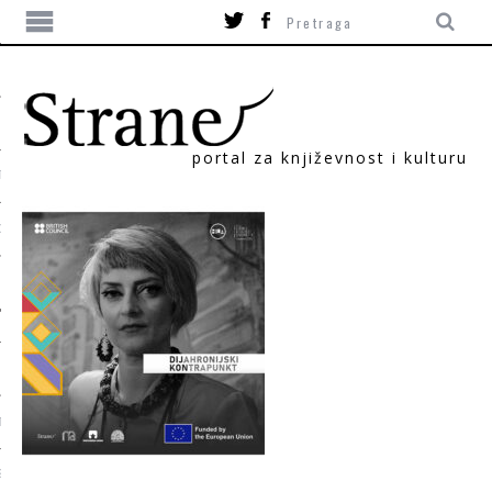
portal za književnost i kulturu
TIKA
ORI
T
SUM