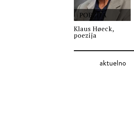
POEZIJA
Klaus Høeck,
poezija
aktuelno