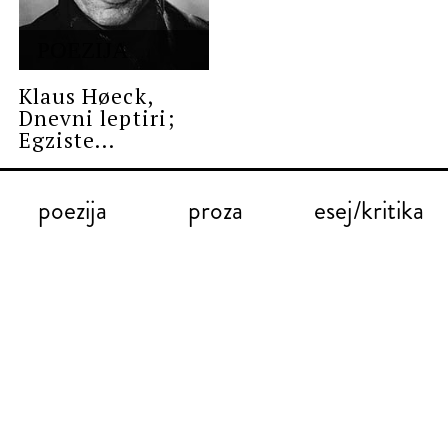
POEZIJA
Klaus Høeck,
Dnevni leptiri;
Egziste...
poezija
proza
esej/kritika