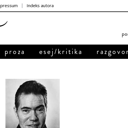
mpressum
Indeks autora
por
proza
esej/kritika
razgovo