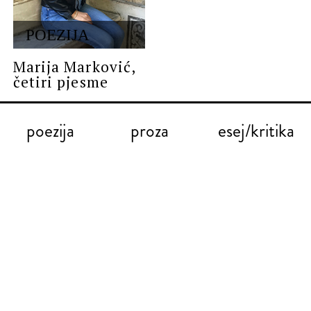
POEZIJA
Marija Marković,
četiri pjesme
poezija
proza
esej/kritika