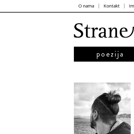
O nama
Kontakt
I
poezija