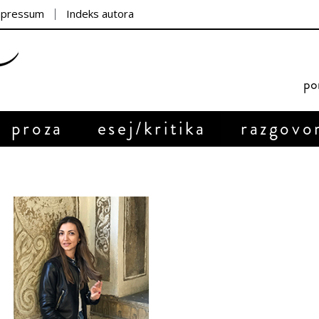
mpressum
Indeks autora
por
proza
esej/kritika
razgovo