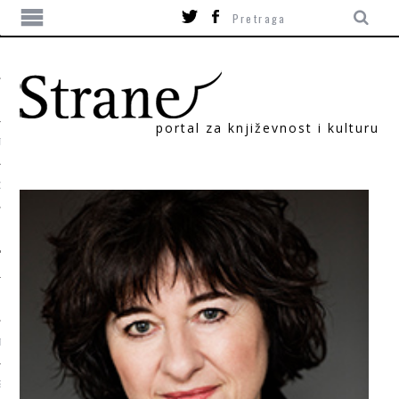
portal za književnost i kulturu
TIKA
ORI
T
SUM