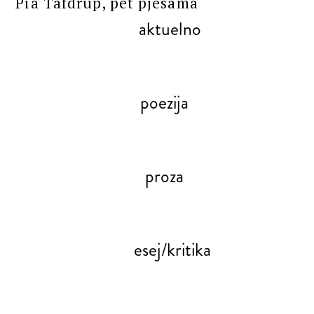
Pia Tafdrup, pet pjesama
aktuelno
poezija
proza
esej/kritika