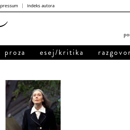
mpressum
Indeks autora
por
proza
esej/kritika
razgovo