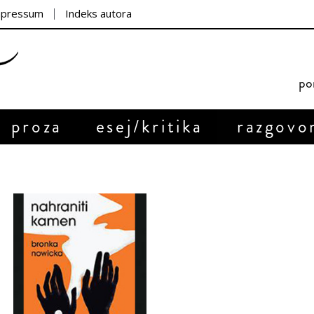
mpressum
Indeks autora
por
proza
esej/kritika
razgovo