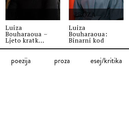
PROZA
PROZA
Luiza
Luiza
Bouharaoua –
Bouharaoua:
Ljeto kratk...
Binarni kod
poezija
proza
esej/kritika