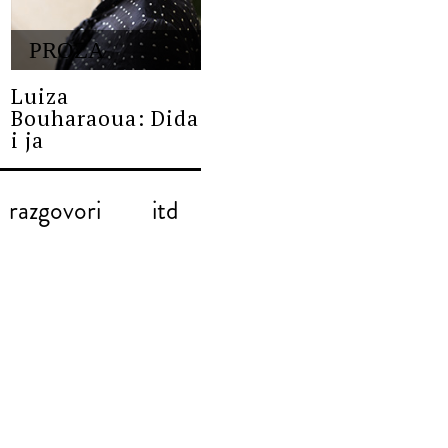
PROZA
Luiza
Bouharaoua: Dida
i ja
razgovori
itd