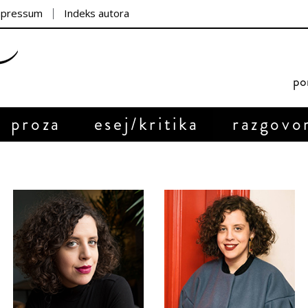
mpressum
Indeks autora
por
proza
esej/kritika
razgovo