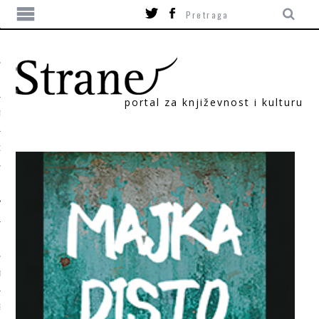
portal za književnost i kulturu
TIKA
ORI
T
SUM