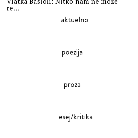
Vlatka Basioli: Nitko nam ne može
re...
aktuelno
poezija
proza
esej/kritika