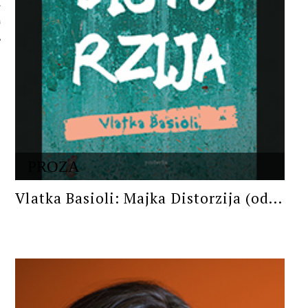
 AUTORA
PROZA
Vlatka Basioli: Majka Distorzija (od...