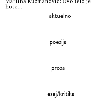
Martina Kuzmanović: Ovo telo je
hote...
aktuelno
poezija
proza
esej/kritika