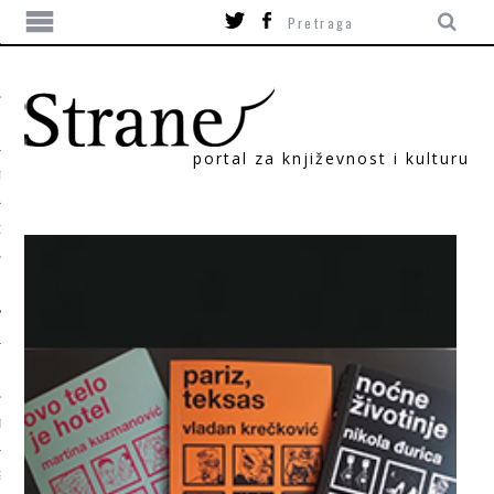
portal za književnost i kulturu
TIKA
ORI
T
SUM