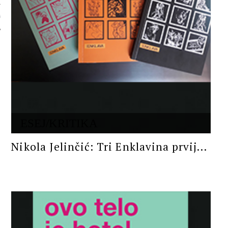
 AUTORA
ESEJ/KRITIKA
Nikola Jelinčić: Tri Enklavina prvij...