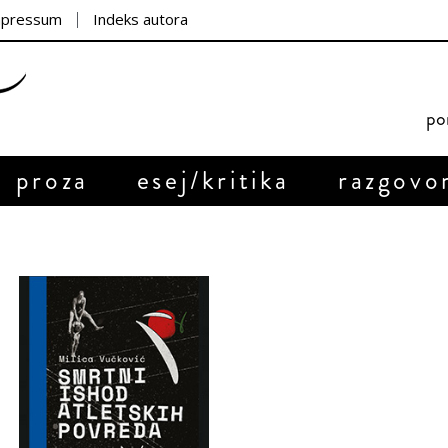
mpressum
Indeks autora
por
proza
esej/kritika
razgovo