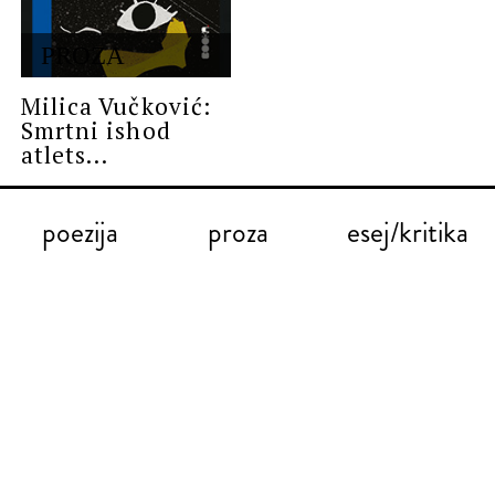
PROZA
Milica Vučković:
Smrtni ishod
atlets...
poezija
proza
esej/kritika