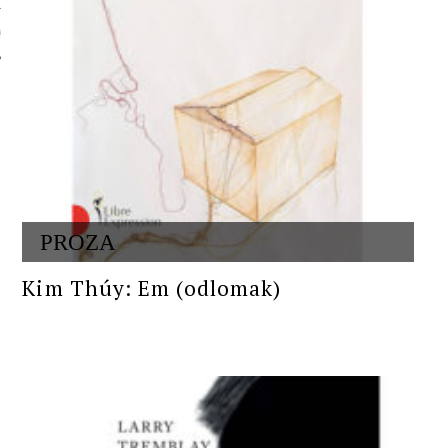
 AUTORA
PROZA
Kim Thúy: Em (odlomak)