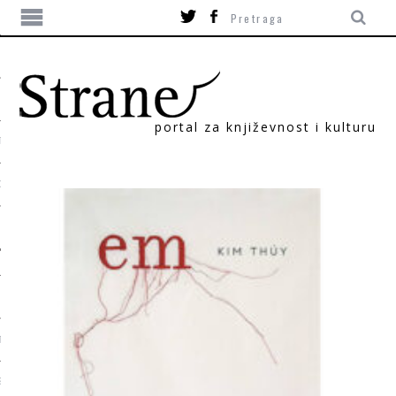
portal za književnost i kulturu
TIKA
ORI
T
SUM