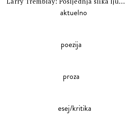
Larry Tremblay: Posljednja slika lju...
aktuelno
poezija
proza
esej/kritika