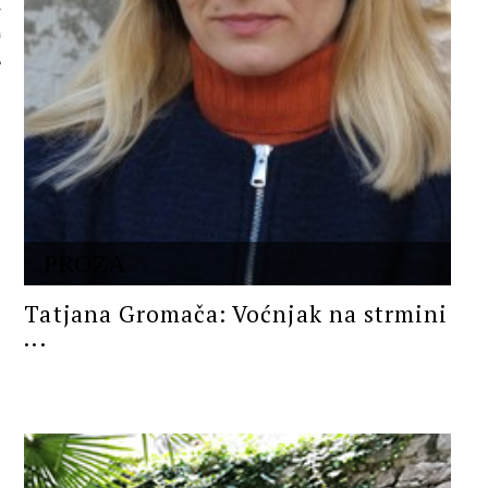
 AUTORA
PROZA
Tatjana Gromača: Voćnjak na strmini
...