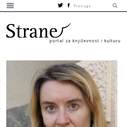
portal za književnost i kulturu
TIKA
ORI
T
SUM