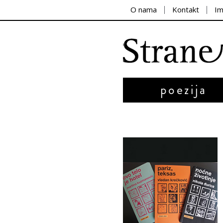
O nama
Kontakt
I
poezija