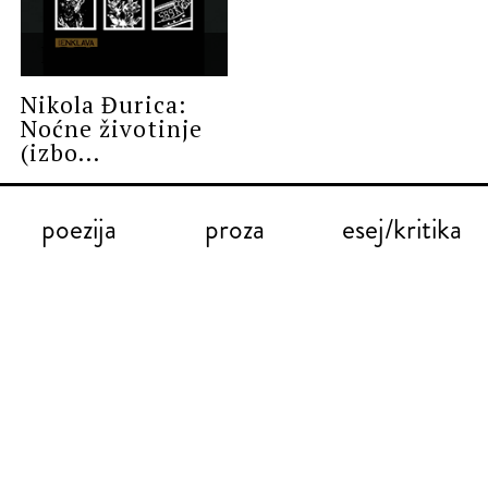
POEZIJA
Nikola Đurica:
Noćne životinje
(izbo...
poezija
proza
esej/kritika