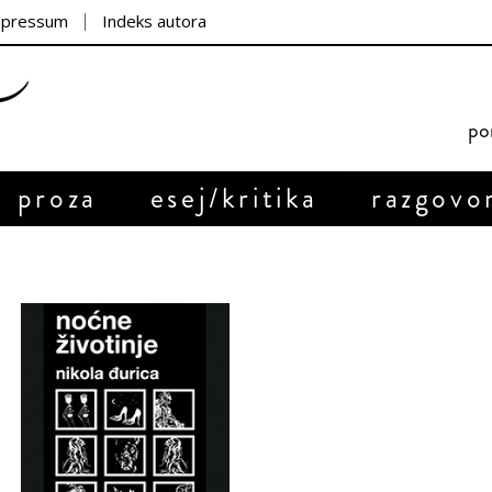
mpressum
Indeks autora
por
proza
esej/kritika
razgovo