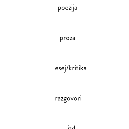
poezija
proza
esej/kritika
razgovori
itd