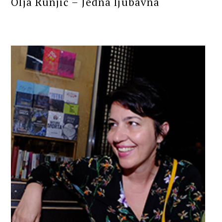
Olja Runjić – Jedna ljubavna