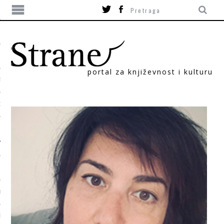
portal za književnost i kulturu
TIKA
ORI
T
SUM