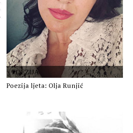
 AUTORA
POEZIJA
Poezija ljeta: Olja Runjić