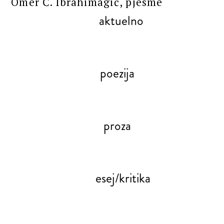
Omer Ć. Ibrahimagić, pjesme
aktuelno
poezija
proza
esej/kritika