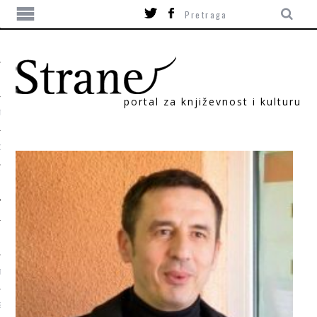
portal za književnost i kulturu
TIKA
ORI
T
SUM