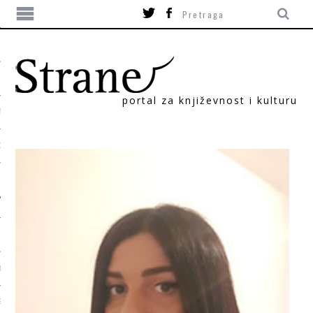
portal za književnost i kulturu
TIKA
ORI
T
SUM