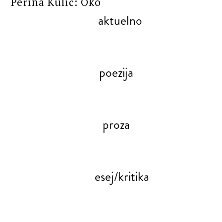
Perina Kulić: Oko
aktuelno
poezija
proza
esej/kritika