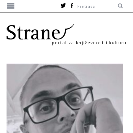
portal za književnost i kulturu
TIKA
ORI
T
SUM