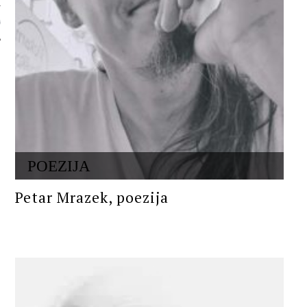
 AUTORA
POEZIJA
Petar Mrazek, poezija