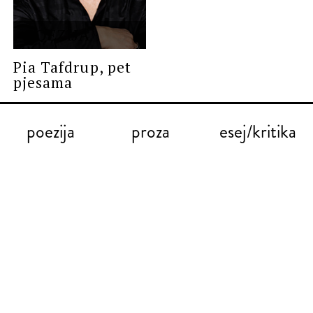
POEZIJA
Pia Tafdrup, pet
pjesama
poezija
proza
esej/kritika