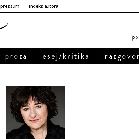
mpressum
Indeks autora
por
proza
esej/kritika
razgovo