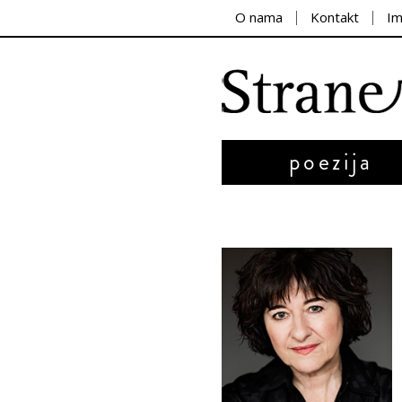
O nama
Kontakt
I
poezija