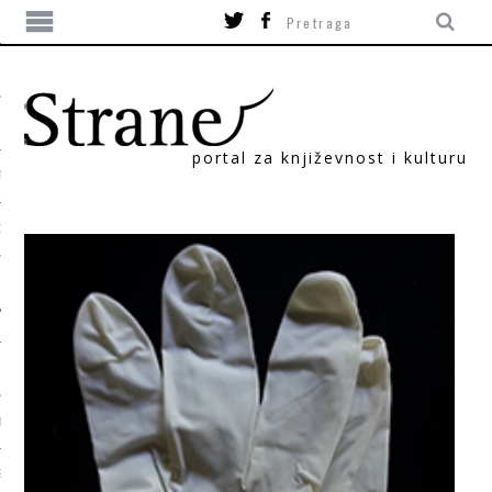
portal za književnost i kulturu
TIKA
ORI
T
SUM