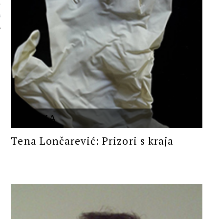
 AUTORA
PROZA
Tena Lončarević: Prizori s kraja