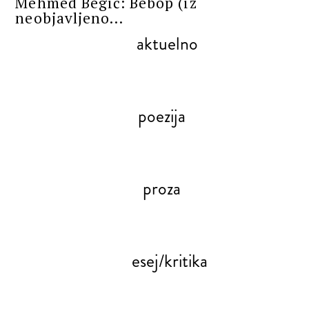
Mehmed Begić: Bebop (iz
neobjavljeno...
aktuelno
poezija
proza
esej/kritika