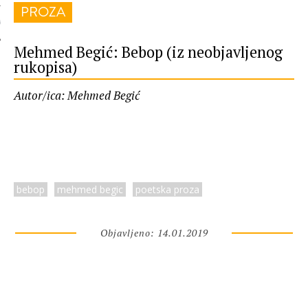
PROZA
 AUTORA
Mehmed Begić: Bebop (iz neobjavljenog
rukopisa)
Autor/ica: Mehmed Begić
bebop
mehmed begic
poetska proza
Objavljeno: 14.01.2019