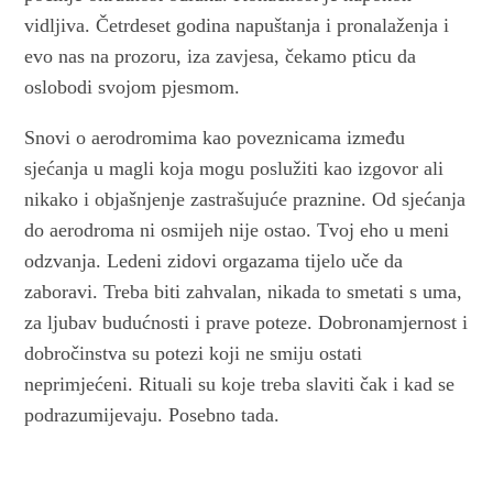
vidljiva. Četrdeset godina napuštanja i pronalaženja i
evo nas na prozoru, iza zavjesa, čekamo pticu da
oslobodi svojom pjesmom.
Snovi o aerodromima kao poveznicama između
sjećanja u magli koja mogu poslužiti kao izgovor ali
nikako i objašnjenje zastrašujuće praznine. Od sjećanja
do aerodroma ni osmijeh nije ostao. Tvoj eho u meni
odzvanja. Ledeni zidovi orgazama tijelo uče da
zaboravi. Treba biti zahvalan, nikada to smetati s uma,
za ljubav budućnosti i prave poteze. Dobronamjernost i
dobročinstva su potezi koji ne smiju ostati
neprimjećeni. Rituali su koje treba slaviti čak i kad se
podrazumijevaju. Posebno tada.