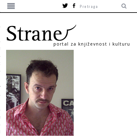
portal za književnost i kulturu
TIKA
ORI
T
SUM