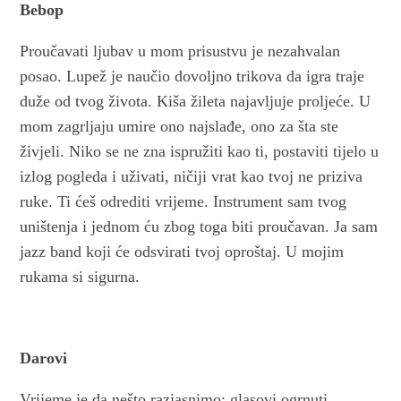
Bebop
Proučavati ljubav u mom prisustvu je nezahvalan
posao. Lupež je naučio dovoljno trikova da igra traje
duže od tvog života. Kiša žileta najavljuje proljeće. U
mom zagrljaju umire ono najslađe, ono za šta ste
živjeli. Niko se ne zna ispružiti kao ti, postaviti tijelo u
izlog pogleda i uživati, ničiji vrat kao tvoj ne priziva
ruke. Ti ćeš odrediti vrijeme. Instrument sam tvog
uništenja i jednom ću zbog toga biti proučavan. Ja sam
jazz band koji će odsvirati tvoj oproštaj. U mojim
rukama si sigurna.
Darovi
Vrijeme je da nešto razjasnimo: glasovi ogrnuti