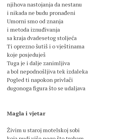
njihova nastojanja da nestanu
i nikada ne budu pronađeni
Umorni smo od znanja
i metoda iznuđivanja
sa kraja dvadesetog stoljeća
Ti oprezno šutiš i o vještinama
koje posjeduješ
Tuga je i dalje zanimljiva
a bol nepodnošljiva tek izdaleka
Pogled ti napokon privlači
dugonoga figura što se udaljava
Magla i vjetar
Živim u staroj motelskoj sobi 
koja nudi više nego što trebam