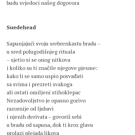
budu svjedoci našeg dogovora
Suedehead 
Sapunjajući svoju srebrenkastu bradu – 
u sred polugodišnjeg rituala 
– sjetio si se onog nitkova 
i koliko su ti značile njegove pjesme: 
kako li se samo uspio posvađati 
sa svima i prezreti svakoga 
ali ostati omiljeni stihoklepac
Nezadovoljstvo je opasno gorivo 
razornije od ljubavi 
i njenih derivata – govoriš sebi 
u bradu od sapuna, dok ti kroz glavu 
prolazi plejada likova 