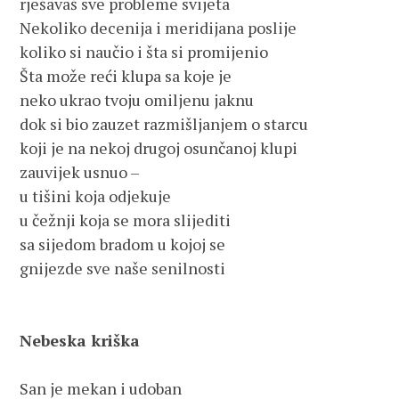
rješavaš sve probleme svijeta
Nekoliko decenija i meridijana poslije
koliko si naučio i šta si promijenio
Šta može reći klupa sa koje je 
neko ukrao tvoju omiljenu jaknu 
dok si bio zauzet razmišljanjem o starcu 
koji je na nekoj drugoj osunčanoj klupi 
zauvijek usnuo –   
u tišini koja odjekuje 
u čežnji koja se mora slijediti 
sa sijedom bradom u kojoj se 
gnijezde sve naše senilnosti
Nebeska kriška 
San je mekan i udoban