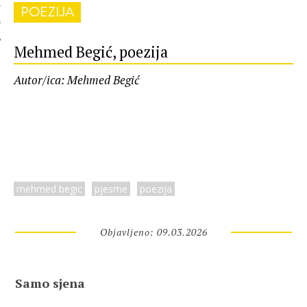
POEZIJA
 AUTORA
Mehmed Begić, poezija
Autor/ica: Mehmed Begić
mehmed begic
pjesme
poezija
Objavljeno: 09.03.2026
Samo sjena