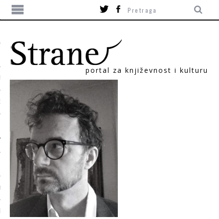
portal za književnost i kulturu
TIKA
ORI
T
SUM