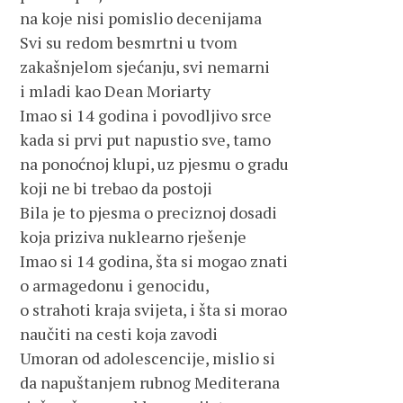
na koje nisi pomislio decenijama 
Svi su redom besmrtni u tvom 
zakašnjelom sjećanju, svi nemarni 
i mladi kao Dean Moriarty
Imao si 14 godina i povodljivo srce 
kada si prvi put napustio sve, tamo 
na ponoćnoj klupi, uz pjesmu o gradu 
koji ne bi trebao da postoji
Bila je to pjesma o preciznoj dosadi 
koja priziva nuklearno rješenje 
Imao si 14 godina, šta si mogao znati 
o armagedonu i genocidu, 
o strahoti kraja svijeta, i šta si morao 
naučiti na cesti koja zavodi
Umoran od adolescencije, mislio si 
da napuštanjem rubnog Mediterana 