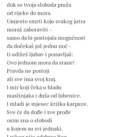
dok se tvoja sloboda pruža 
od rijeke do mora.
Umjesto smrti koju svakog jutra 
moraš zaboraviti – 
samo da bi postojala mogućnost 
da dočekaš još jednu noć – 
ti udišeš ljubav i ponavljaš: 
Ovo jednom mora da stane!
Pravda ne postoji 
ali sve ima svoj kraj. 
I mir koji čeka u hladu 
maslinjaka i duša od lubenice. 
I mladi je mjesec kriška karpuze.
Sve će da dođe i sve prođe 
osim sna o slobodi 
u kojem su svi jednaki. 
I nikog nije odabrao Bog 