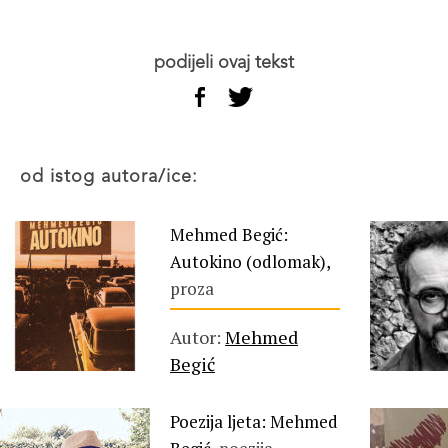
podijeli ovaj tekst
od istog autora/ice:
Mehmed Begić:
Autokino (odlomak),
proza
Autor:
Mehmed
Begić
Poezija ljeta: Mehmed