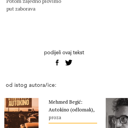
Potom zajedno plovimo
put zaborava
podijeli ovaj tekst
od istog autora/ice:
Mehmed Begić:
Autokino (odlomak),
proza