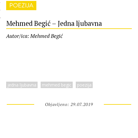
POEZIJA
 AUTORA
Mehmed Begić – Jedna ljubavna
Autor/ica: Mehmed Begić
jedna ljubavna
mehmed begic
poezija
Objavljeno: 29.07.2019