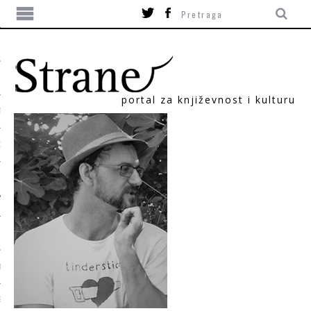
portal za književnost i kulturu
TIKA
ORI
T
SUM