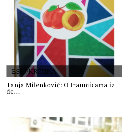
 AUTORA
ESEJ/KRITIKA
Tanja Milenković: O traumicama iz
de...