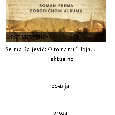
ESEJ/KRITIKA
Selma Raljević: O romanu “Boja...
aktuelno
poezija
proza