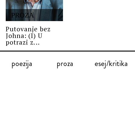
PROZA
Putovanje bez
Johna: (I) U
potrazi z...
poezija
proza
esej/kritika