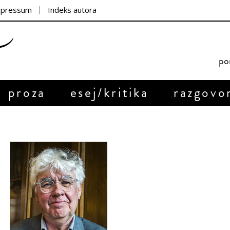
mpressum
Indeks autora
por
proza
esej/kritika
razgovo