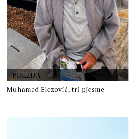
 AUTORA
POEZIJA
Muhamed Elezović, tri pjesme