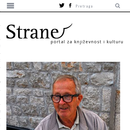
portal za književnost i kulturu
TIKA
ORI
T
SUM