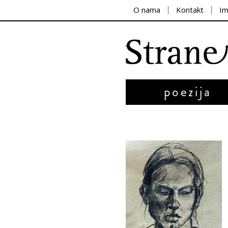
O nama
Kontakt
I
poezija