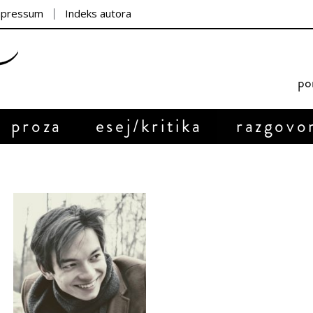
mpressum
Indeks autora
por
proza
esej/kritika
razgovo