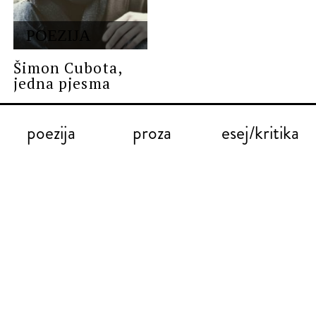
POEZIJA
Šimon Cubota,
jedna pjesma
poezija
proza
esej/kritika