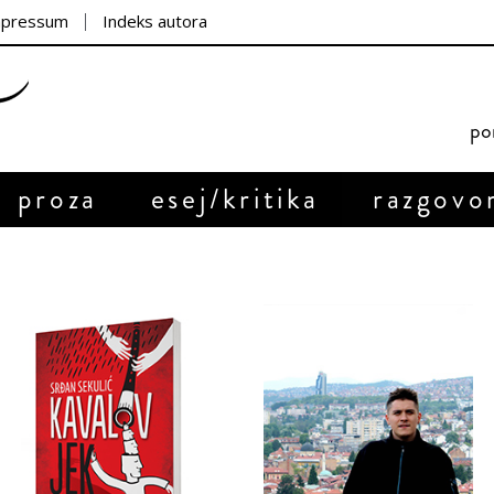
mpressum
Indeks autora
por
proza
esej/kritika
razgovo