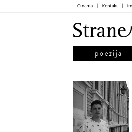
O nama
Kontakt
I
poezija