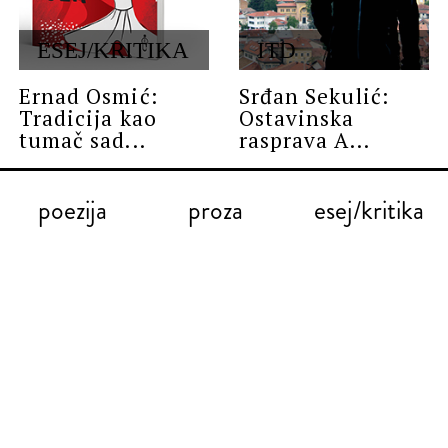
ESEJ/KRITIKA
ITD
Ernad Osmić:
Srđan Sekulić:
Tradicija kao
Ostavinska
tumač sad...
rasprava A...
poezija
proza
esej/kritika