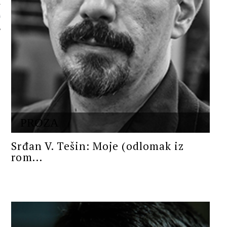
 AUTORA
PROZA
Srđan V. Tešin: Moje (odlomak iz
rom...