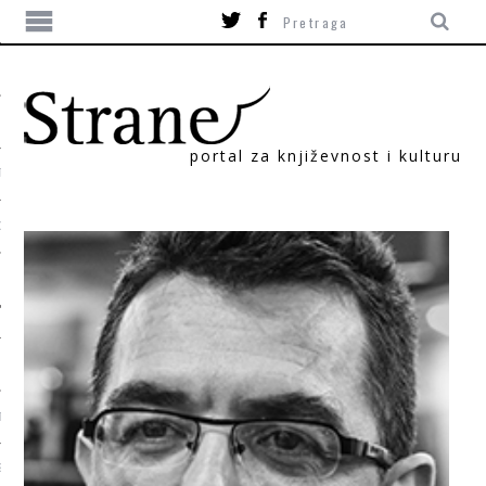
portal za književnost i kulturu
TIKA
ORI
T
SUM