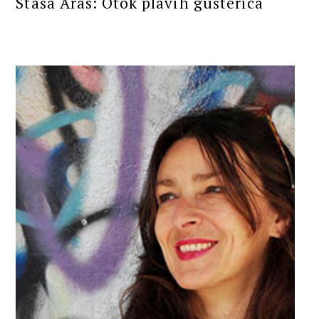
Staša Aras: Otok plavih gušterica