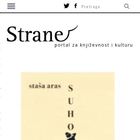
portal za književnost i kulturu
TIKA
ORI
T
SUM