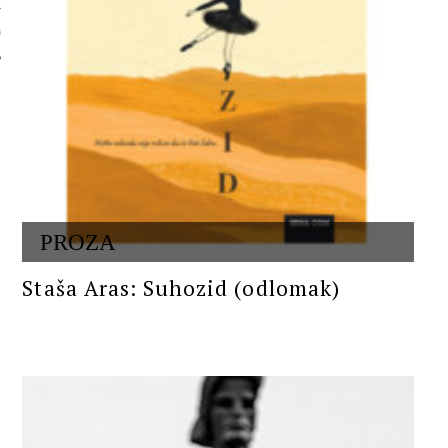
 AUTORA
PROZA
Staša Aras: Suhozid (odlomak)