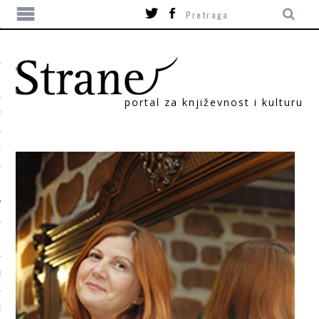
portal za književnost i kulturu
TIKA
ORI
T
SUM