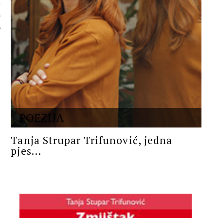
 AUTORA
POEZIJA
Tanja Strupar Trifunović, jedna
pjes...