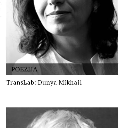
 AUTORA
POEZIJA
TransLab: Dunya Mikhail