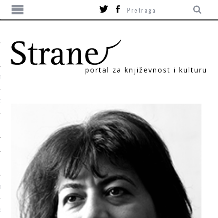
portal za književnost i kulturu
TIKA
ORI
T
SUM