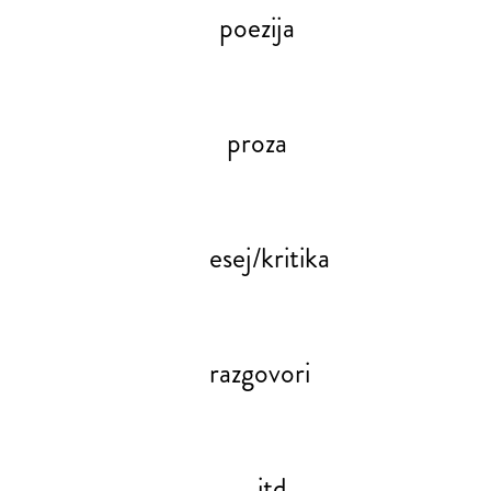
poezija
proza
esej/kritika
razgovori
itd