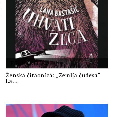
 AUTORA
ESEJ/KRITIKA
Ženska čitaonica: „Zemlja čudesa“
La...