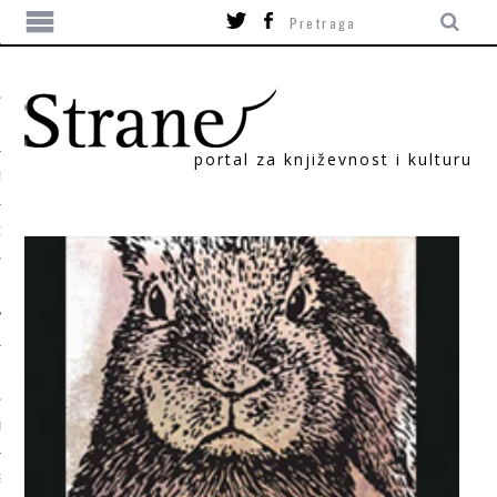
portal za književnost i kulturu
TIKA
ORI
T
SUM