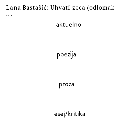
Lana Bastašić: Uhvati zeca (odlomak
...
aktuelno
poezija
proza
esej/kritika