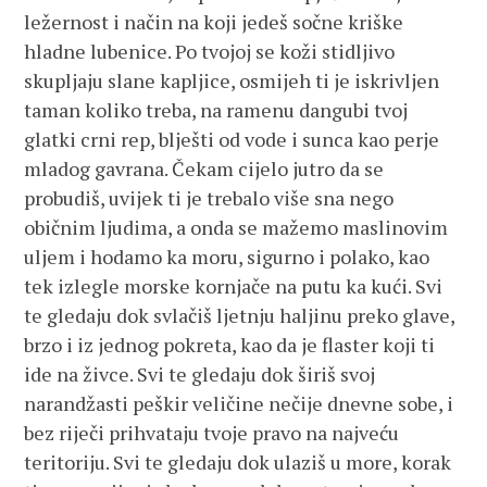
ležernost i način na koji jedeš sočne kriške
hladne lubenice. Po tvojoj se koži stidljivo
skupljaju slane kapljice, osmijeh ti je iskrivljen
taman koliko treba, na ramenu dangubi tvoj
glatki crni rep, blješti od vode i sunca kao perje
mladog gavrana. Čekam cijelo jutro da se
probudiš, uvijek ti je trebalo više sna nego
običnim ljudima, a onda se mažemo maslinovim
uljem i hodamo ka moru, sigurno i polako, kao
tek izlegle morske kornjače na putu ka kući. Svi
te gledaju dok svlačiš ljetnju haljinu preko glave,
brzo i iz jednog pokreta, kao da je flaster koji ti
ide na živce. Svi te gledaju dok širiš svoj
narandžasti peškir veličine nečije dnevne sobe, i
bez riječi prihvataju tvoje pravo na najveću
teritoriju. Svi te gledaju dok ulaziš u more, korak