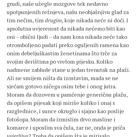
grudi, naše užegle mozgove tek nedavno
upotpunjenih režnjeva, našu neobjašnjivu glad za
tim nečim, tim
drugim
, koje nikada neće ni doći. I
apsolutna uvjerenost da nikada nećemo biti kao
oni – obični ljudi – da nam kosa nikada neće tako
otromboljeno padati preko oguljenih ramena kao
onim debeljuškastim ženetinama što trče za
svojim derištima po vrelom pijesku. Koliko
nadmene zablude stane u jedan trenutak na plaži.
Ali ne smijem ništa da izostavim, mada se ne
sjećam gotovo ničega osim tebe i onog jutra.
Moram da dozovem u pamćenje generičnu plažu,
da opišem pijesak koji miriše koliko i onaj s
razglednice, i sunce okruglo i sjajno kao poslije
fotošopa. Moram da izmislim drvo masline i
komarce i uposlim sva čula, zar ne, onda je priča
uvjerljiva
? Treba da opišem šta je mirisalo