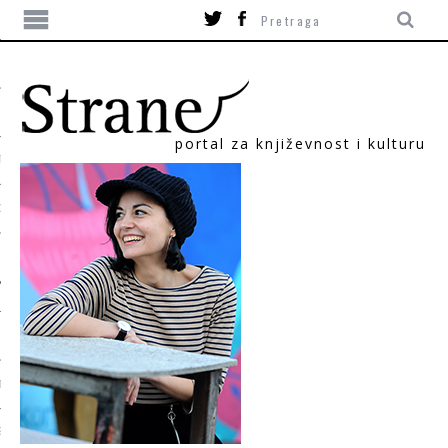
portal za književnost i kulturu
TIKA
ORI
T
SUM