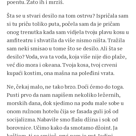
poentu. Zato ih i mrziš.
Šta se u stvari desilo na tom ostrvu? Ispričala sam
si tu priču toliko puta, počela sam da je pričam
onog trenutka kada sam vidjela tvoju plavu kosu u
amfiteatru i shvatila da više nismo ništa. Tražila
sam neki smisao u tome što se desilo. Ali šta se
desilo? Voda, sva ta voda, koja više nije dio plaže,
već dio mora i okeana. Tvoja kosa, tvoj crveni
kupaći kostim, ona mašna na poleđini vrata.
Ne, čekaj malo, ne tako brzo. Doći ćemo do toga.
Pusti prvo da nam napišem nekoliko ležernih,
morskih dana, dok sjedimo na podu male sobe u
onom ružnom hotelu čija se fasada guli još od
socijalizma. Nabavile smo flašu džina i sok od
borovnice. Učimo kako da smotamo džoint. Ja
kašljem, ti se smiješ, prvi nam je put. Jedini