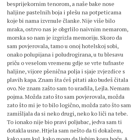
besprijekornim tenorom, a naše bake nose
haljine pastelnih boja i plešu na potpeticama
koje bi nama izvrnule članke. Nije više bilo
mraka, ostrvo nas je obgrlilo naivnim nemarom,
morska so nam je izgrizla memoriju. Skoro da
sam povjerovala, tamo u onoj hotelskoj sobi,
onako polupijana i poludrogirana, u tu blesavu
priču o veselom vremenu gdje se vrte tufnaste
haljine, vijore pšenična polja i sjaje zvjezdice s
plavih kapa. Znam šta ćeš pitati ako budeš čitala
ovo. Ne znam zašto sam to uradila, Lejla. Nemam
pojma. Možda zato što sam povjerovala, možda
zato što mi je to bilo logično, možda zato što sam
zamišljala da si neko drugi, neko ko liči na tebe.
To ionako nije bio pravi poljubac, jedva sam ti
dotakla usne. Htjela sam nešto da ti dokažem,
kako sam kul, kako mogu da ljubim koga hoću. A