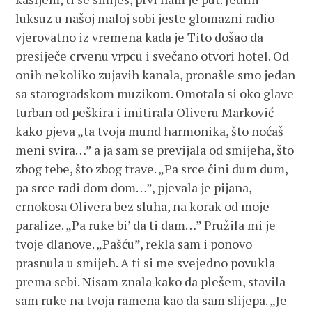
luksuz u našoj maloj sobi jeste glomazni radio
vjerovatno iz vremena kada je Tito došao da
presiječe crvenu vrpcu i svečano otvori hotel. Od
onih nekoliko zujavih kanala, pronašle smo jedan
sa starogradskom muzikom. Omotala si oko glave
turban od peškira i imitirala Oliveru Marković
kako pjeva „ta tvoja mund harmonika, što noćaš
meni svira…” a ja sam se previjala od smijeha, što
zbog tebe, što zbog trave. „Pa srce čini dum dum,
pa srce radi dom dom…”, pjevala je pijana,
crnokosa Olivera bez sluha, na korak od moje
paralize. „Pa ruke bi’ da ti dam…” Pružila mi je
tvoje dlanove. „Pašću”, rekla sam i ponovo
prasnula u smijeh. A ti si me svejedno povukla
prema sebi. Nisam znala kako da plešem, stavila
sam ruke na tvoja ramena kao da sam slijepa. „Je