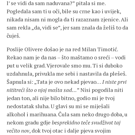
l’ se vidi da sam naduvana?” pitala si me.
Pogledala sam ti u oči, bile su crne kao i uvijek,
nikada nisam ni mogla da ti razaznam zjenice. Ali
sam rekla „da, vidi se”, jer sam znala da želiš to da
čuješ.
Poslije Olivere došao je na red Milan Timotić.
Rekao nam je da nas – što maštamo o sreći – vodi
put u velik grad. Vjerovale smo mu. Ti si duboko
uzdahnula, privukla me sebi i nastavila da plešeš.
Šapnula si: „Tata je ovo nekad pjevao…
I niste prvi
niti
treći što o njoj mašta sad…
” Nisi pogodila niti
jedan ton, ali nije bilo bitno, godio mi je tvoj
nedostatak sluha. U glavi su mi se miješali
alkohol i marihuana. Čula sam neko drugo doba, u
nekom gradu gdje
besprekidno teče svud
život taj
večito nov
, dok tvoj otac i dalje pjeva svojim