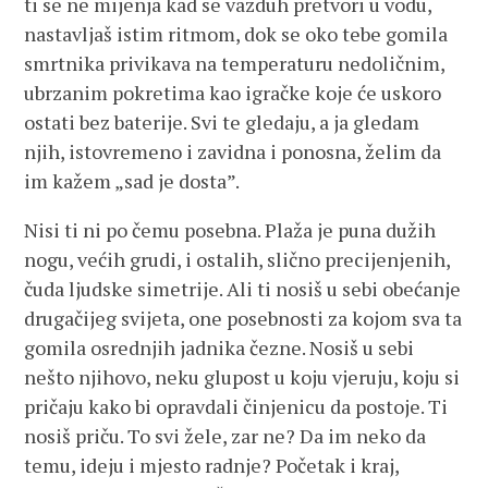
ti se ne mijenja kad se vazduh pretvori u vodu,
nastavljaš istim ritmom, dok se oko tebe gomila
smrtnika privikava na temperaturu nedoličnim,
ubrzanim pokretima kao igračke koje će uskoro
ostati bez baterije. Svi te gledaju, a ja gledam
njih, istovremeno i zavidna i ponosna, želim da
im kažem „sad je dosta”.
Nisi ti ni po čemu posebna. Plaža je puna dužih
nogu, većih grudi, i ostalih, slično precijenjenih,
čuda ljudske simetrije. Ali ti nosiš u sebi obećanje
drugačijeg svijeta, one posebnosti za kojom sva ta
gomila osrednjih jadnika čezne. Nosiš u sebi
nešto njihovo, neku glupost u koju vjeruju, koju si
pričaju kako bi opravdali činjenicu da postoje. Ti
nosiš priču. To svi žele, zar ne? Da im neko da
temu, ideju i mjesto radnje? Početak i kraj,