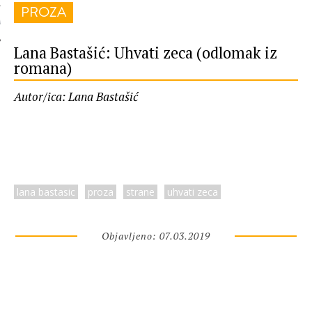
PROZA
 AUTORA
Lana Bastašić: Uhvati zeca (odlomak iz
romana)
Autor/ica: Lana Bastašić
lana bastasic
proza
strane
uhvati zeca
Objavljeno: 07.03.2019