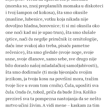
(morska so, znoj preplanulih momaka u diskoteci
i tvoj šampon od kokosa), šta smo okusile
(masline, lubenice, votku koja nikada nije
dovoljno hladna, borovnice; ti si mi okusila oko
one noći kad mi je upao trun), šta smo slušale
(ptice, naći ću negdje priručnik iz ornitologije,
daću ime svakoj ako treba, pisaću pametne
rečenice), šta smo gledale (svoje noge, svoje
usne, svoje dlanove, samo sebe, sve drugo nije
bilo doraslo našoj mladalačkoj samoljubivosti),
šta smo dodirnule (ti moju bjeonjaču svojim
jezikom, ja tvoju kosu na površini mora, tražim
tvoje lice u svom tom crnilu). Čula, uposliti sva
čula. Onda će, tobož, priča da bude živa. Koliko
prezireš sva ta pompezna nastojanja da se nešto
mrtvo učini živim. A vidi mene – kaskam za tim