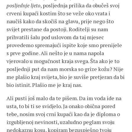
posljednje ljeto
, posljednja prilika da obučeš svoj
crveni kupaći kostim što se veže oko vrata i
naučiš kako da skočiš na glavu, prije nego što
svijet prestane da postoji. Roditelji su nam
prihvatili šalu pod uslovom da taj mjesec
provedemo spremajući ispite koje smo prenijele
s prve godine. Ali nešto je u nama napola
vjerovalo u mogućnost kraja svega. Šta ako je to
posljednji put da nam morska so grize kožu? Nije
me plašio kraj svijeta, bio je suviše pretjeran da bi
bio istinit. Plašio me je kraj nas.
Ali pusti još malo da te pišem. Da im voda ide na
usta, to bi ti se svidjelo. Ja onako obična pored
tebe, nosim svoj crni kupaći kao da je diploma o
izgubljenoj nevinosti, uzaludno peglam svoju
nedokaznu kosu, kopiram bezuspješno tvoju