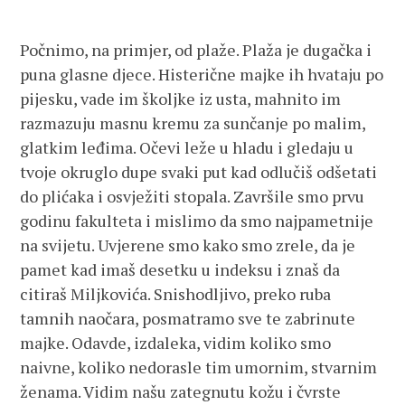
Počnimo, na primjer, od plaže. Plaža je dugačka i
puna glasne djece. Histerične majke ih hvataju po
pijesku, vade im školjke iz usta, mahnito im
razmazuju masnu kremu za sunčanje po malim,
glatkim leđima. Očevi leže u hladu i gledaju u
tvoje okruglo dupe svaki put kad odlučiš odšetati
do plićaka i osvježiti stopala. Završile smo prvu
godinu fakulteta i mislimo da smo najpametnije
na svijetu. Uvjerene smo kako smo zrele, da je
pamet kad imaš desetku u indeksu i znaš da
citiraš Miljkovića. Snishodljivo, preko ruba
tamnih naočara, posmatramo sve te zabrinute
majke. Odavde, izdaleka, vidim koliko smo
naivne, koliko nedorasle tim umornim, stvarnim
ženama. Vidim našu zategnutu kožu i čvrste