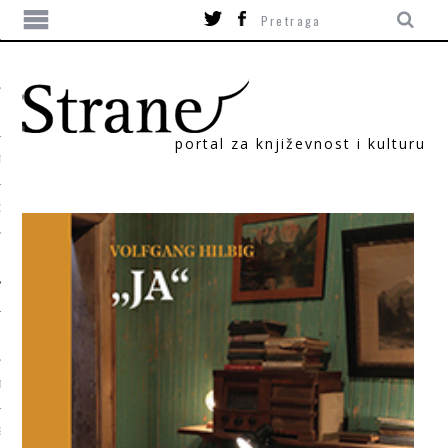
portal za književnost i kulturu
TIKA
ORI
T
SUM