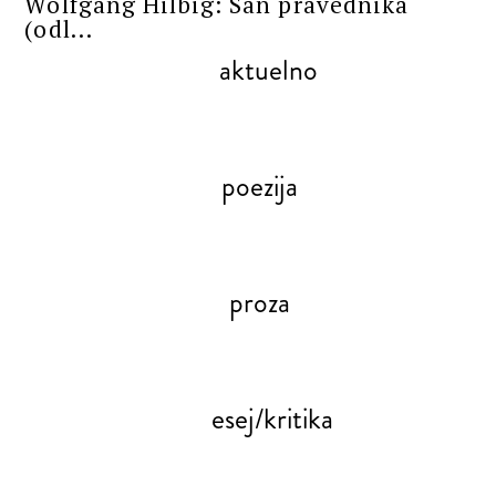
Wolfgang Hilbig: San pravednika
(odl...
aktuelno
poezija
proza
esej/kritika