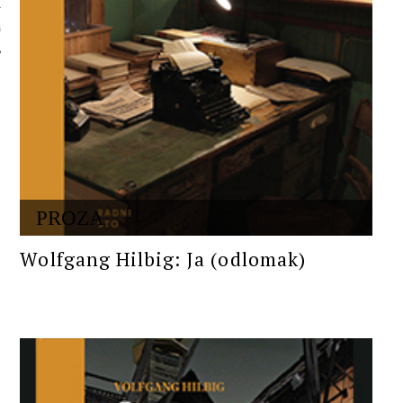
 AUTORA
PROZA
Wolfgang Hilbig: Ja (odlomak)