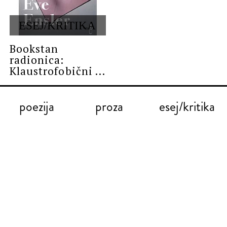
ESEJ/KRITIKA
Bookstan
radionica:
Klaustrofobični ...
poezija
proza
esej/kritika