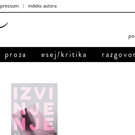
mpressum
Indeks autora
por
proza
esej/kritika
razgovo