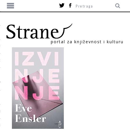
portal za književnost i kulturu
TIKA
ORI
T
SUM