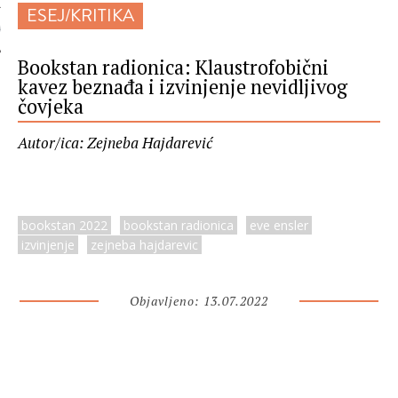
ESEJ/KRITIKA
 AUTORA
Bookstan radionica: Klaustrofobični
kavez beznađa i izvinjenje nevidljivog
čovjeka
Autor/ica: Zejneba Hajdarević
bookstan 2022
bookstan radionica
eve ensler
izvinjenje
zejneba hajdarevic
Objavljeno: 13.07.2022