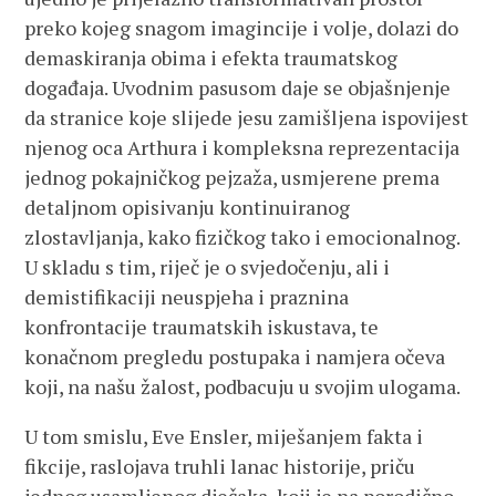
preko kojeg snagom imagincije i volje, dolazi do
demaskiranja obima i efekta traumatskog
događaja. Uvodnim pasusom daje se objašnjenje
da stranice koje slijede jesu zamišljena ispovijest
njenog oca Arthura i kompleksna reprezentacija
jednog pokajničkog pejzaža, usmjerene prema
detaljnom opisivanju kontinuiranog
zlostavljanja, kako fizičkog tako i emocionalnog.
U skladu s tim, riječ je o svjedočenju, ali i
demistifikaciji neuspjeha i praznina
konfrontacije traumatskih iskustava, te
konačnom pregledu postupaka i namjera očeva
koji, na našu žalost, podbacuju u svojim ulogama.
U tom smislu, Eve Ensler, miješanjem fakta i
fikcije, raslojava truhli lanac historije, priču