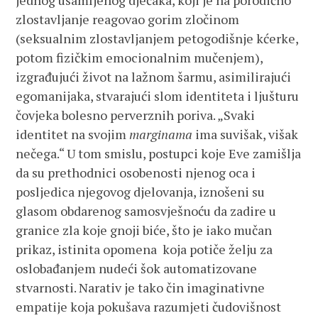
jednog usamljenog dječaka, koji je na porodično
zlostavljanje reagovao gorim zločinom
(seksualnim zlostavljanjem petogodišnje kćerke,
potom fizičkim emocionalnim mučenjem),
izgrađujući život na lažnom šarmu, asimilirajući
egomanijaka, stvarajući slom identiteta i ljušturu
čovjeka bolesno perverznih poriva.
„Svaki
identitet na svojim
marginama
ima suvišak, višak
nečega.“
U tom smislu, postupci koje Eve zamišlja
da su prethodnici osobenosti njenog oca i
posljedica njegovog djelovanja, iznošeni su
glasom obdarenog samosvješnoću da zadire u
granice zla koje gnoji biće, što je iako mučan
prikaz, istinita opomena koja potiče želju za
oslobađanjem nudeći šok automatizovane
stvarnosti. Narativ je tako čin imaginativne
empatije koja pokušava razumjeti čudovišnost