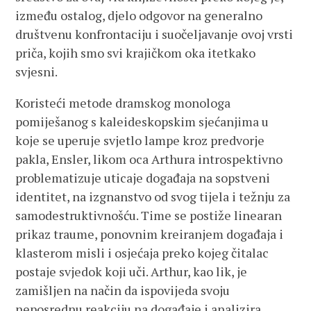
između ostalog, djelo odgovor na generalno
društvenu konfrontaciju i suočeljavanje ovoj vrsti
priča, kojih smo svi krajičkom oka itetkako
svjesni.
Koristeći metode dramskog monologa
pomiješanog s kaleideskopskim sjećanjima u
koje se uperuje svjetlo lampe kroz predvorje
pakla, Ensler, likom oca Arthura introspektivno
problematizuje uticaje događaja na sopstveni
identitet, na izgnanstvo od svog tijela i težnju za
samodestruktivnošću. Time se postiže linearan
prikaz traume, ponovnim kreiranjem događaja i
klasterom misli i osjećaja preko kojeg čitalac
postaje svjedok koji uči. Arthur, kao lik, je
zamišljen na način da ispovijeda svoju
neposrednu reakciju na događaje i analizira