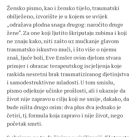
Žensko pismo, kao i žensko tijelo, traumatski
obilježeno, izvorište je u kojem se uvijek
„odražava plodna snaga drugog: naročito druge
žene“. Za one koji ljutito škriputaju zubima i koji
ne znaju kako, niti zašto uz mućkanje glavom
traumatsko iskustvo muči, i što više o njemu
znaš, ljuće boli, Eve Ensler ovim djelom stvara
primjer i obrazac terapeutskog iscjeljenja koje
raskida nesretni brak traumatiziranog djetinjstva
i samodestruktivne mladosti. U tom smislu,
pismo odjekuje učinke prošlosti, ali i ukazuje da
život nije zapravo u cilju koji ne smije, dakako, da
bude ništa drugo osim: dva plus dva jednako je
četiri, tj. formula koja zapravo i nije život, nego
početak smrti.