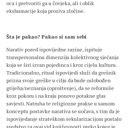
oca i pretvoriti ga u čovjeka, ali i oblik
ekshumacije koja proziva zločine.
Šta je pakao? Pakao si sam sebi
Narativ pored ispovijedne razine, ispituje
transpersonalnu dimenziju kolektivnog sjećanja
koja se širi izvan pojedinca i kroz cijelu kulturu.
Tradicionalno, ritual ispovijedi služi da grešnik
prizna svoje greške u cilju da bude oslobođen
grijeha/neznanja (oproštenje), da se reformiše
kroz pokoru i na kraju ponovo potakne glas
savjesti. Natruha te religiozne prakse u samom
konceptu postavke narativa se uočava, s tim da je
ispovijedanje strateškom sekularizacijom postalo
sredstvo za ovaj vid književnosti preko kojeg je,