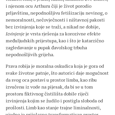
i njenom ocu Arthuru čiji je život porodio
prljavštinu, nepodnošljivu fetišizaciju nevinog, o
nemoralnosti, nečovječnosti i ništavnoj pakosti
bez izvinjenja koje se traži, a nikad ne dobije,
Izvinjenje
je vrsta rješenja za korozivne efekte
međuljudskih prijestupa, kao i što je katarzično
zagledavanje u pupak đavolskog trbuha
nepodnošljivih grijeha.
Prava robija je moralna oskudica koja je gora od
svake životne patnje, što autorici daje mogućnost
da svog oca postavi u prostor limba, kao ribu
izvučenu iz vode na pijesak, da bi se u tom
prostoru fiktivnog čistilišta dobile riječi
izvinjenja kojim se žudilo i postigla sloboda od
prošlosti. Limb kao stanje trajne liminalnosti,
ujedno je prijelazno transformativan prostor