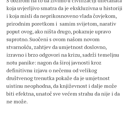
S obzirom na to da živimo u civilizaciji diletanata
koja uvjerljivo smatra da je ekskluzivna u historiji
i koja misli da neprikosnoveno vlada čovjekom,
prirodnim poretkom i samim svijetom, narativ
poput ovog, ako ništa drugo, pokazuje upravo
suprotno. Suočeni s ovom našom novom
stvarnošću, zahtjev da umjetnost doslovno,
izravno i brzo odgovori na krizu, sadrži temeljnu
notu panike: nagon da široj javnosti kroz
definitivnu izjavu o nečemu od velikog
društvenog trenutka pokaže da je umjetnost
uistinu neophodna, da književnost i dalje može
biti efektna, unatoč sve većem strahu da nije i da
ne može.