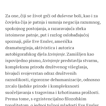
Za one, čiji se život grči od duševne boli, kao i za
čovjeka čija je patnja i sumnja negacija razumnog,
spokojnog postojanja, a razaravajuća zbrka
istoimene patnje, put i razlog oslobađajućoj
spoznaji, piše Eve Ensler, američka
dramaturginja, aktivistica i autorica
autobigorafskog djela
Izvinjenje
. Zamišljen kao
ispovijedno pismo,
Izvinjenje
predstavlja stvarnu,
kompleksnu prirodu društvenog višeglasja,
bivajući svojevrstan odraz društvenih
raznolikosti, rigorozne dehumanizacije, odnosno
zrcalo ljudske prirode i kompleksnosti
suočeljavanja s tragovima i krhotinama prošlosti.
Prema tome, s egzistencijalno filozofskim
tonalitetom, o jednoj tužnoj mladosti Eve Ensler,