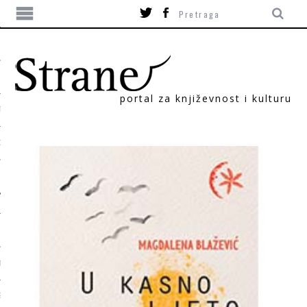
portal za književnost i kulturu
TIKA
ORI
T
SUM