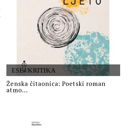
 AUTORA
ESEJ/KRITIKA
Ženska čitaonica: Poetski roman
atmo...