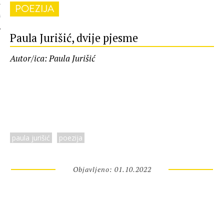
POEZIJA
 AUTORA
Paula Jurišić, dvije pjesme
Autor/ica: Paula Jurišić
paula jurišić
poezija
Objavljeno: 01.10.2022