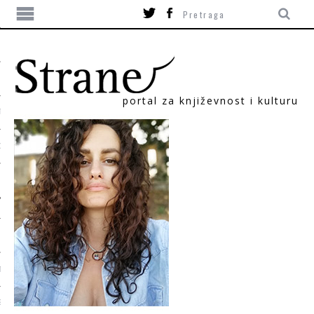
portal za književnost i kulturu
TIKA
ORI
T
SUM