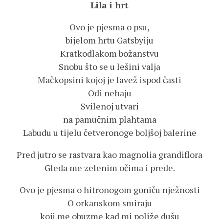
Lila i hrt
Ovo je pjesma o psu,
bijelom hrtu Gatsbyiju
Kratkodlakom božanstvu
Snobu što se u lešini valja
Mačkopsini kojoj je lavež ispod časti
Odi nehaju
Svilenoj utvari
na pamučnim plahtama
Labudu u tijelu četveronoge boljšoj balerine
Pred jutro se rastvara kao magnolia grandiflora
Gleda me zelenim očima i prede.
Ovo je pjesma o hitronogom goniču nježnosti
O orkanskom smiraju
koji me obuzme kad mi poliže dušu