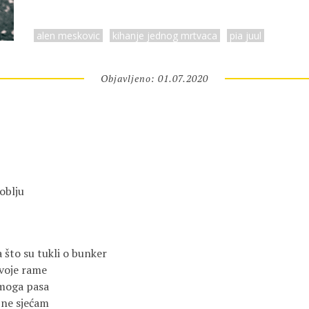
alen meskovic
kihanje jednog mrtvaca
pia juul
Objavljeno: 01.07.2020
oblju
 što su tukli o bunker
tvoje rame
 moga pasa
 ne sjećam