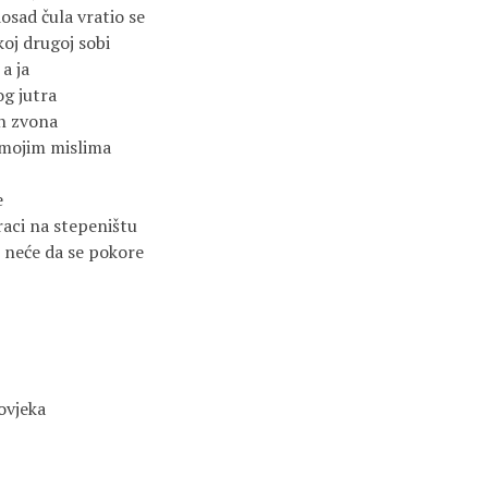
osad čula vratio se
koj drugoj sobi
a ja
og jutra
ih zvona
u mojim mislima
e
raci na stepeništu
ji neće da se pokore
ovjeka