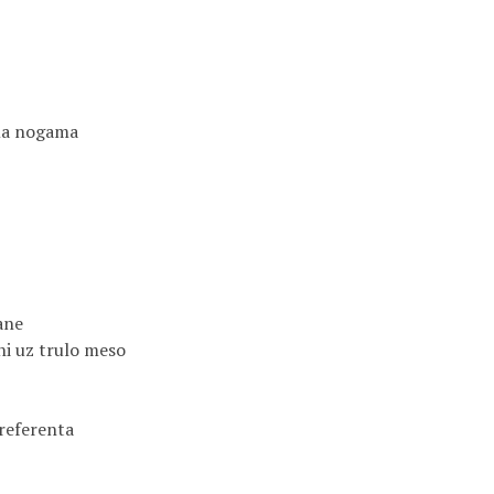
ma nogama
ane
ni uz trulo meso
 referenta