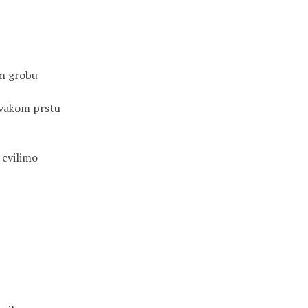
m grobu
svakom prstu
 cvilimo