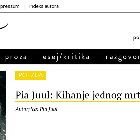
mpressum
Indeks autora
por
proza
esej/kritika
razgovo
POEZIJA
Pia Juul: Kihanje jednog mrt
Autor/ica: Pia Juul