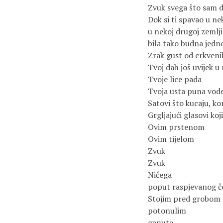
Zvuk svega što sam d
Dok si ti spavao u ne
u nekoj drugoj zemlji 
bila tako budna jedn
Zrak gust od crkven
Tvoj dah još uvijek 
Tvoje lice pada
Tvoja usta puna vod
Satovi što kucaju, ko
Grgljajući glasovi ko
Ovim prstenom
Ovim tijelom
Zvuk
Zvuk
Ničega
poput raspjevanog č
Stojim pred grobom
potonulim
ganuta