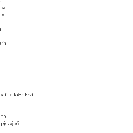
a
ima
ma
u
a ih
ili u lokvi krvi
 to
 pjevajući