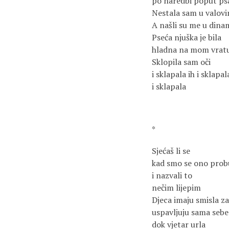
po naredbi poput ps
Nestala sam u valov
A našli su me u dina
Pseća njuška je bila
hladna na mom vrat
Sklopila sam oči
i sklapala ih i sklapal
i sklapala
*
Sjećaš li se
kad smo se ono probud
i nazvali to
nečim lijepim
Djeca imaju smisla za
uspavljuju sama sebe
dok vjetar urla