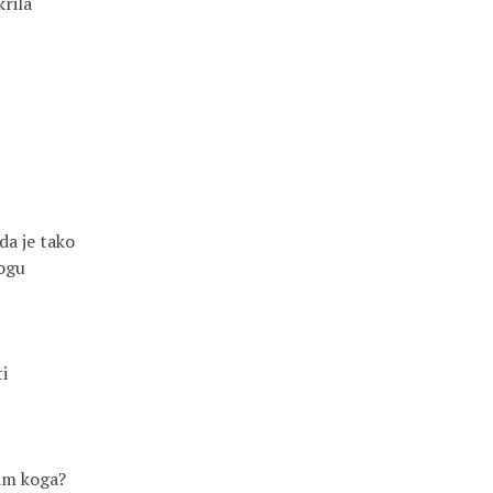
krila
da je tako
nogu
ti
vim koga?