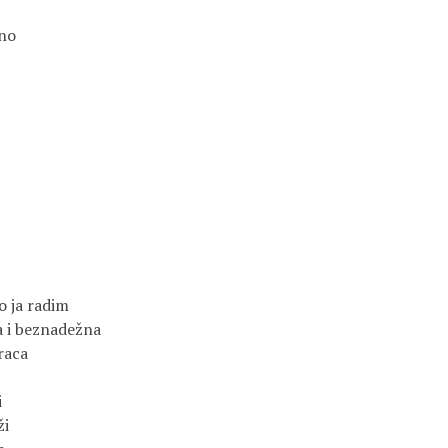
ano
o ja radim
a i beznadežna
raca
i
ži