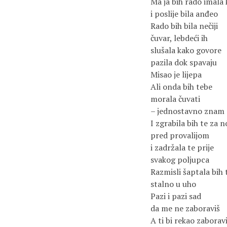
Ma ja bih rado imala 
i poslije bila anđeo
Rado bih bila nečiji
čuvar, lebdeći ih
slušala kako govore
pazila dok spavaju
Misao je lijepa
Ali onda bih tebe
morala čuvati
– jednostavno znam 
I zgrabila bih te za 
pred provalijom
i zadržala te prije
svakog poljupca
Razmisli šaptala bih 
stalno u uho
Pazi i pazi sad
da me ne zaboraviš
A ti bi rekao zabora