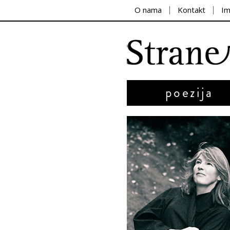
O nama
Kontakt
I
poezija