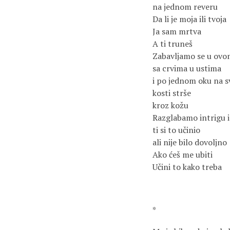
na jednom reveru
Da li je moja ili tvoja
Ja sam mrtva
A ti truneš
Zabavljamo se u ovo
sa crvima u ustima
i po jednom oku na 
kosti strše
kroz kožu
Razglabamo intrigu i
ti si to učinio
ali nije bilo dovoljno
Ako ćeš me ubiti
Učini to kako treba
*