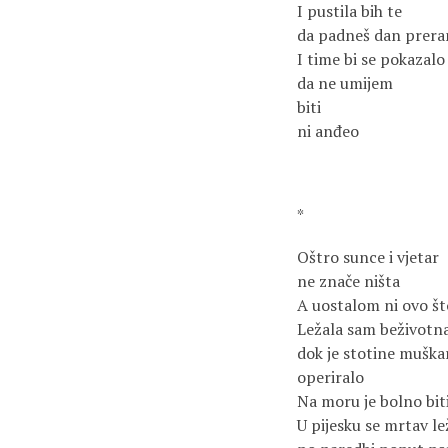
I pustila bih te
da padneš dan prer
I time bi se pokazalo
da ne umijem
biti
ni anđeo
*
Oštro sunce i vjetar
ne znače ništa
A uostalom ni ovo št
Ležala sam beživotn
dok je stotine muška
operiralo
Na moru je bolno bit
U pijesku se mrtav le