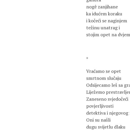
nogê zanjihane
ka idućem koraku
i kočeći se naginjem
težinu unatrag i
stojim opet na dvje
*
Vraćamo se opet
smrtnom slučaju
Odsijecamo leš sa gr
Liježemo prestravlje
Zaneseno svjedočeći
povjerljivosti
detektiva i njegovog
Oni su našli
dugu svijetlu dlaku