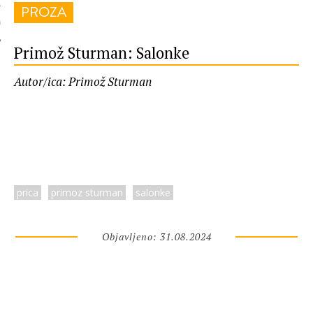
PROZA
 AUTORA
Primož Sturman: Salonke
Autor/ica: Primož Sturman
prica
primoz sturman
salonke
Objavljeno: 31.08.2024