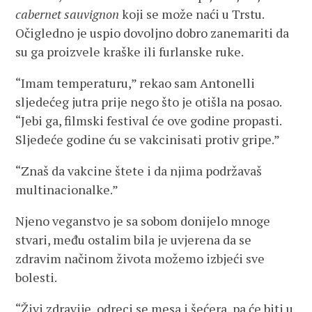
cabernet sauvignon
koji se može naći u Trstu.
Očigledno je uspio dovoljno dobro zanemariti da
su ga proizvele kraške ili furlanske ruke.
“Imam temperaturu,” rekao sam Antonelli
sljedećeg jutra prije nego što je otišla na posao.
“Jebi ga, filmski festival će ove godine propasti.
Sljedeće godine ću se vakcinisati protiv gripe.”
“Znaš da vakcine štete i da njima podržavaš
multinacionalke.”
Njeno veganstvo je sa sobom donijelo mnoge
stvari, među ostalim bila je uvjerena da se
zdravim načinom života možemo izbjeći sve
bolesti.
“Živi zdravije, odreci se mesa i šećera, pa će biti u