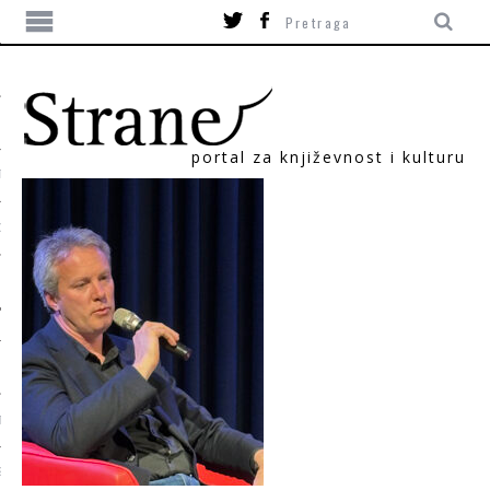
portal za književnost i kulturu
TIKA
ORI
T
SUM