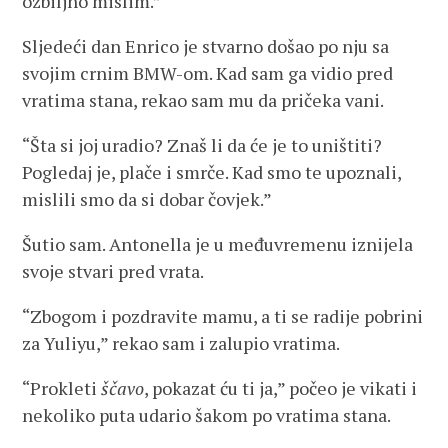
ozbiljno mislim.”
Sljedeći dan Enrico je stvarno došao po nju sa
svojim crnim BMW-om. Kad sam ga vidio pred
vratima stana, rekao sam mu da pričeka vani.
“Šta si joj uradio? Znaš li da će je to uništiti?
Pogledaj je, plače i smrče. Kad smo te upoznali,
mislili smo da si dobar čovjek.”
Šutio sam. Antonella je u međuvremenu iznijela
svoje stvari pred vrata.
“Zbogom i pozdravite mamu, a ti se radije pobrini
za Yuliyu,” rekao sam i zalupio vratima.
“Prokleti
ščavo
, pokazat ću ti ja,” počeo je vikati i
nekoliko puta udario šakom po vratima stana.