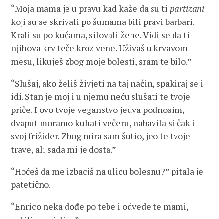
“Moja mama je u pravu kad kaže da su ti
partizani
koji su se skrivali po šumama bili pravi barbari.
Krali su po kućama, silovali žene. Vidi se da ti
njihova krv teče kroz vene. Uživaš u krvavom
mesu, likuješ zbog moje bolesti, sram te bilo.”
“Slušaj, ako želiš živjeti na taj način, spakiraj se i
idi. Stan je moj i u njemu neću slušati te tvoje
priče. I ovo tvoje veganstvo jedva podnosim,
dvaput moramo kuhati večeru, nabavila si čak i
svoj frižider. Zbog mira sam šutio, jeo te tvoje
trave, ali sada mi je dosta.”
“Hoćeš da me izbaciš na ulicu bolesnu?” pitala je
patetično.
“Enrico neka dođe po tebe i odvede te mami,