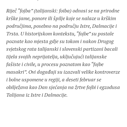
Riječ “fojba” (talijanski: foiba) odnosi se na prirodne
krške jame, ponore ili špilje koje se nalaze u krškim
područjima, posebno na području Istre, Dalmacije i
Trsta. U historijskom kontekstu, “fojbe” su postale
poznate kao mjesta gdje su tokom i nakon Drugog
svjetskog rata talijanski i slovenski partizani bacali
tijela svojih neprijatelja, uključujući talijanske
fašiste i civile, u procesu poznatom kao “fojbe
masakri”. Ovi događaji su izazvali velike kontroverze
i bolne uspomene u regiji, a deseti februar se
obilježava kao Dan sjećanja na žrtve fojbi i egzodusa
Talijana iz Istre i Dalmacije.