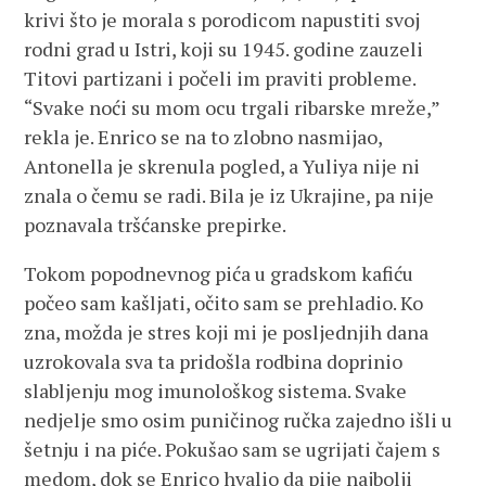
krivi što je morala s porodicom napustiti svoj
rodni grad u Istri, koji su 1945. godine zauzeli
Titovi partizani i počeli im praviti probleme.
“Svake noći su mom ocu trgali ribarske mreže,”
rekla je. Enrico se na to zlobno nasmijao,
Antonella je skrenula pogled, a Yuliya nije ni
znala o čemu se radi. Bila je iz Ukrajine, pa nije
poznavala tršćanske prepirke.
Tokom popodnevnog pića u gradskom kafiću
počeo sam kašljati, očito sam se prehladio. Ko
zna, možda je stres koji mi je posljednjih dana
uzrokovala sva ta pridošla rodbina doprinio
slabljenju mog imunološkog sistema. Svake
nedjelje smo osim puničinog ručka zajedno išli u
šetnju i na piće. Pokušao sam se ugrijati čajem s
medom, dok se Enrico hvalio da pije najbolji