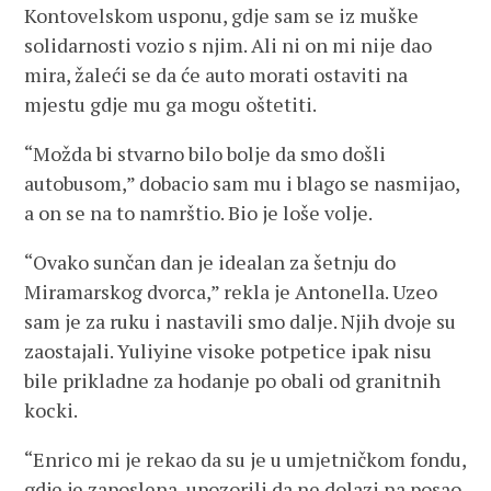
Kontovelskom usponu, gdje sam se iz muške
solidarnosti vozio s njim. Ali ni on mi nije dao
mira, žaleći se da će auto morati ostaviti na
mjestu gdje mu ga mogu oštetiti.
“Možda bi stvarno bilo bolje da smo došli
autobusom,” dobacio sam mu i blago se nasmijao,
a on se na to namrštio. Bio je loše volje.
“Ovako sunčan dan je idealan za šetnju do
Miramarskog dvorca,” rekla je Antonella. Uzeo
sam je za ruku i nastavili smo dalje. Njih dvoje su
zaostajali. Yuliyine visoke potpetice ipak nisu
bile prikladne za hodanje po obali od granitnih
kocki.
“Enrico mi je rekao da su je u umjetničkom fondu,
gdje je zaposlena, upozorili da ne dolazi na posao