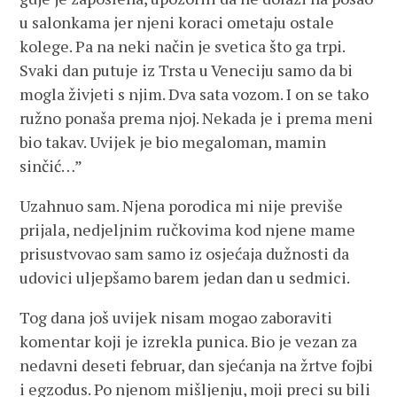
u salonkama jer njeni koraci ometaju ostale
kolege. Pa na neki način je svetica što ga trpi.
Svaki dan putuje iz Trsta u Veneciju samo da bi
mogla živjeti s njim. Dva sata vozom. I on se tako
ružno ponaša prema njoj. Nekada je i prema meni
bio takav. Uvijek je bio megaloman, mamin
sinčić…”
Uzahnuo sam. Njena porodica mi nije previše
prijala, nedjeljnim ručkovima kod njene mame
prisustvovao sam samo iz osjećaja dužnosti da
udovici uljepšamo barem jedan dan u sedmici.
Tog dana još uvijek nisam mogao zaboraviti
komentar koji je izrekla punica. Bio je vezan za
nedavni deseti februar, dan sjećanja na žrtve fojbi
i egzodus. Po njenom mišljenju, moji preci su bili