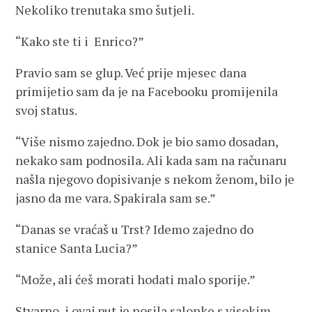
Nekoliko trenutaka smo šutjeli.
“Kako ste ti i Enrico?”
Pravio sam se glup. Već prije mjesec dana
primijetio sam da je na Facebooku promijenila
svoj status.
“Više nismo zajedno. Dok je bio samo dosadan,
nekako sam podnosila. Ali kada sam na računaru
našla njegovo dopisivanje s nekom ženom, bilo je
jasno da me vara. Spakirala sam se.”
“Danas se vraćaš u Trst? Idemo zajedno do
stanice Santa Lucia?”
“Može, ali ćeš morati hodati malo sporije.”
Stvarno, i ovaj put je nosila salonke s visokim