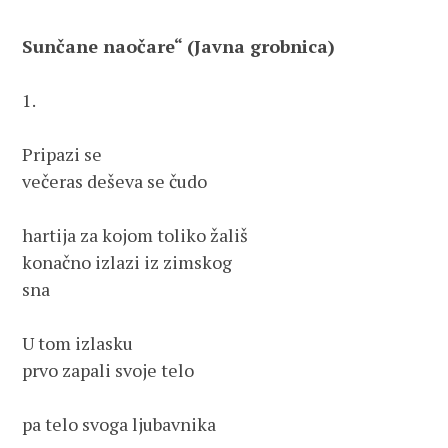
Sunčane naočare“ (Javna grobnica)
1.
Pripazi se 
večeras deševa se čudo
hartija za kojom toliko žališ
konačno izlazi iz zimskog
sna
U tom izlasku
prvo zapali svoje telo
pa telo svoga ljubavnika