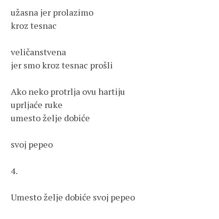
užasna jer prolazimo
kroz tesnac
veličanstvena
jer smo kroz tesnac prošli
Ako neko protrlja ovu hartiju
uprljaće ruke
umesto želje dobiće
svoj pepeo
4.
Umesto želje dobiće svoj pepeo