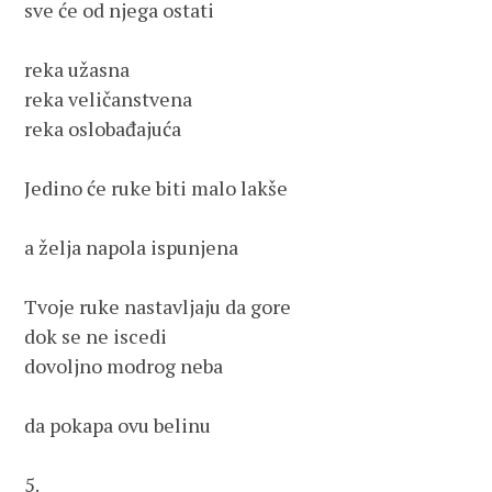
sve će od njega ostati
reka užasna
reka veličanstvena
reka oslobađajuća
Jedino će ruke biti malo lakše
a želja napola ispunjena
Tvoje ruke nastavljaju da gore
dok se ne iscedi 
dovoljno modrog neba 
da pokapa ovu belinu
5.