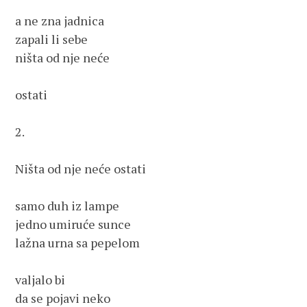
a ne zna jadnica
zapali li sebe
ništa od nje neće 
ostati
2.
Ništa od nje neće ostati
samo duh iz lampe
jedno umiruće sunce 
lažna urna sa pepelom
valjalo bi 
da se pojavi neko