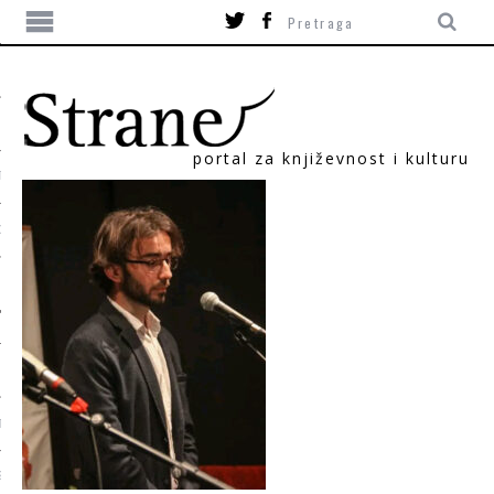
portal za književnost i kulturu
TIKA
ORI
T
SUM