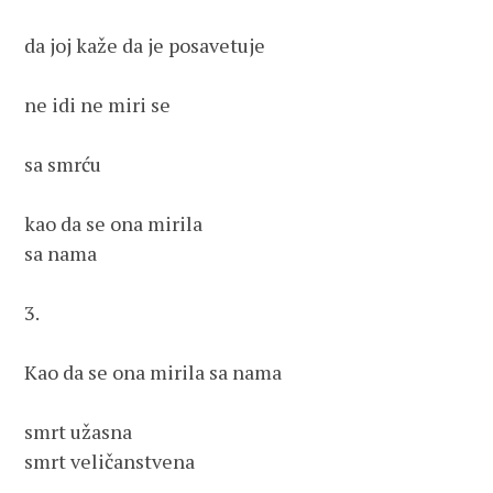
da joj kaže da je posavetuje
ne idi ne miri se 
sa smrću
kao da se ona mirila
sa nama
3.
Kao da se ona mirila sa nama
smrt užasna
smrt veličanstvena