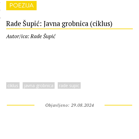
POEZIJA
 AUTORA
Rade Šupić: Javna grobnica (ciklus)
Autor/ica: Rade Šupić
ciklus
javna grobnica
rade supic
Objavljeno: 29.08.2024