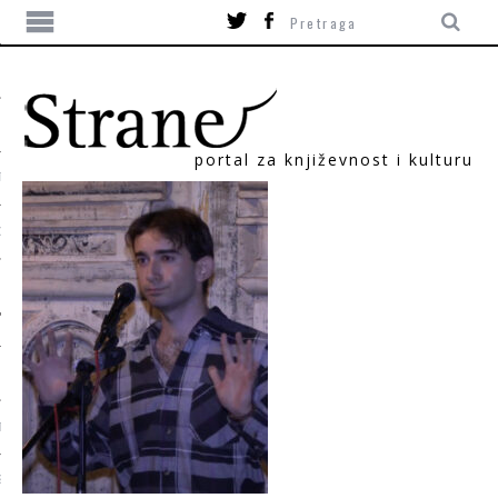
portal za književnost i kulturu
TIKA
ORI
T
SUM