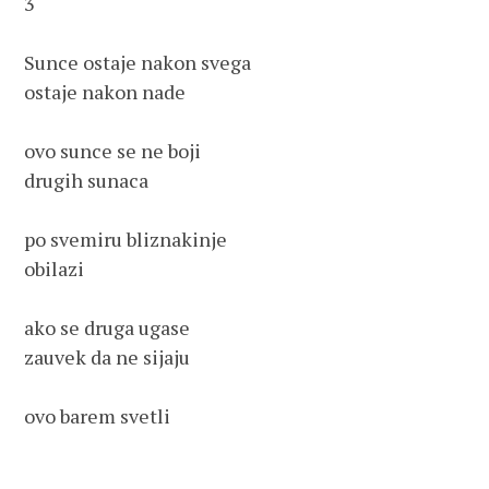
3

Sunce ostaje nakon svega

ostaje nakon nade

ovo sunce se ne boji 

drugih sunaca

po svemiru bliznakinje 

obilazi

ako se druga ugase

zauvek da ne sijaju

ovo barem svetli
