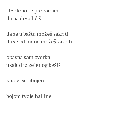
U zeleno te pretvaram

da na drvo ličiš

da se u baštu možeš sakriti

da se od mene možeš sakriti

opasna sam zverka

uzalud iz zelenog bežiš

zidovi su obojeni

bojom tvoje haljine
