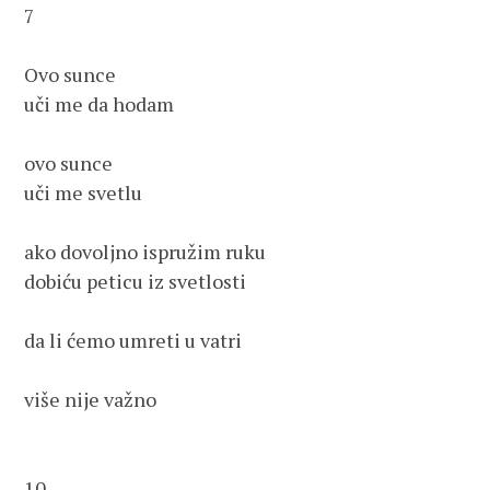
7

Ovo sunce

uči me da hodam

ovo sunce 

uči me svetlu

ako dovoljno ispružim ruku

dobiću peticu iz svetlosti

da li ćemo umreti u vatri

više nije važno

10
