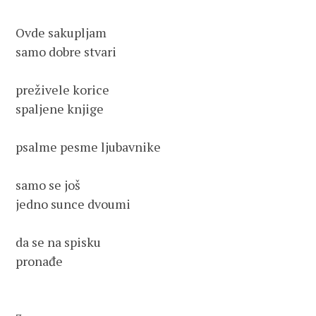
Ovde sakupljam 

samo dobre stvari

preživele korice

spaljene knjige

psalme pesme ljubavnike

samo se još 

jedno sunce dvoumi

da se na spisku

pronađe
