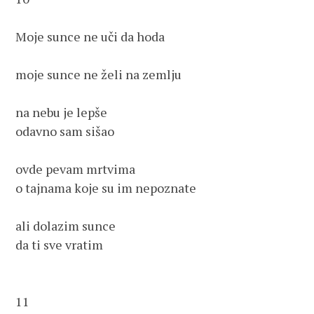
Moje sunce ne uči da hoda

moje sunce ne želi na zemlju

na nebu je lepše

odavno sam sišao

ovde pevam mrtvima

o tajnama koje su im nepoznate

ali dolazim sunce

da ti sve vratim

11
