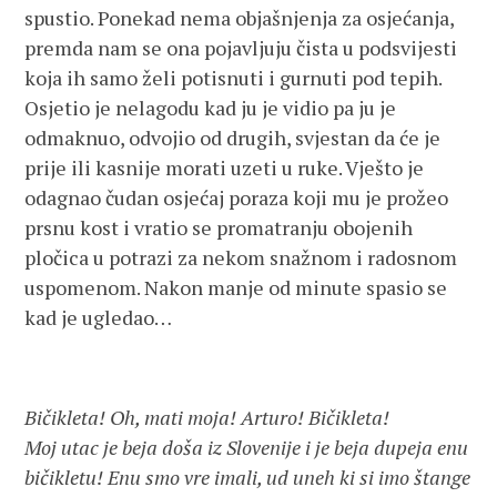
spustio. Ponekad nema objašnjenja za osjećanja,
premda nam se ona pojavljuju čista u podsvijesti
koja ih samo želi potisnuti i gurnuti pod tepih.
Osjetio je nelagodu kad ju je vidio pa ju je
odmaknuo, odvojio od drugih, svjestan da će je
prije ili kasnije morati uzeti u ruke. Vješto je
odagnao čudan osjećaj poraza koji mu je prožeo
prsnu kost i vratio se promatranju obojenih
pločica u potrazi za nekom snažnom i radosnom
uspomenom. Nakon manje od minute spasio se
kad je ugledao…
Bičikleta! Oh, mati moja! Arturo! Bičikleta!
Moj utac je beja doša iz Slovenije i je beja dupeja enu
bičikletu! Enu smo vre imali, ud uneh ki si imo štange