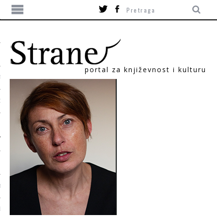
portal za književnost i kulturu
TIKA
ORI
T
SUM