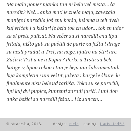
Ma malo ponjer njanka tan ni belo več mista…ča
naredit? Neč…anka mati je znela maju, zavezala
manige i naredila još enu boršu, inšoma u teh dveh
kuj vrićah i u kušari je beja tok en udor… tok en udor
za si prste pulizat. Na večer su si naredili enu lipu
fritaju, ništo gub su puštili de parte za feštu i druge
su nesli prudat u Trst, na noge, ujutro na štiri ure.
Zača u Trst a ne u Kopar? Perke u Trstu su bele
butige iz lipon robon i tan je beja uni šakramentadi
bija kompletin i uni veštit, jaketa i bargeše škure, ki
finalmente nisu bele ud tarliša. Toko su se puručili,
lipi kuj dvi pupice, kuntenti zaradi jurići. I uni don
anka božici su naredili feštu… i iz suncen…
strane.ba, 2018.
design:
mela
coding:
Haris Hadžić
U slagalici se pojavila Bela, koza koju je Mario u
©