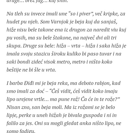
druge… brez fug… kuj snih.
Na tleh su invece imali une “so i piver”, več kripke, za
hudet pu njeh. Som Varnjok je beja kuj da sanjaš,
hiže nisu bele takone ena iz drugon za naredit viu kuj
pu vosih, ma su bele štakone, na največ dvi ali tri
skupa. Druge su bele: hiža – vrta – hiža i saka hiža je
imala svoju stazicu široku kuliko bi paso tuvar i na
saki bondi zideć visok metro, metro i ništo koko
beštije ne bi šle u vrta.
I barba Điđi mi je beja reka, ma deboto rabjon, kad
smo imali za doć – “Ćeš vidit, ćeš vidit koko imaju
lipo urejene vrtle… ma pune rož! Ča će in te rože?”
Nisan zno, san beja moli. Ma iz rožami se je belo
lipje, perke u uneh hižah je bivala guspoda i ni in
falilo za jes. Oni su mogli gledat anka ništo lipo, ne
somo fadigu.