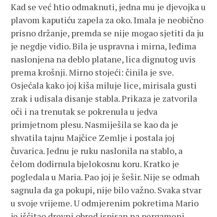
Kad se već htio odmaknuti, jedna mu je djevojka u
plavom kaputiću zapela za oko. Imala je neobično
prisno držanje, premda se nije mogao sjetiti da ju
je negdje vidio. Bila je uspravna i mirna, leđima
naslonjena na deblo platane, lica dignutog uvis
prema krošnji. Mirno stojeći: činila je sve.
Osjećala kako joj kiša miluje lice, mirisala gusti
zrak i udisala disanje stabla. Prikaza je zatvorila
oči i na trenutak se pokrenula u jedva
primjetnom plesu. Nasmiješila se kao da je
shvatila tajnu Majčice Zemlje i postala joj
čuvarica. Jednu je ruku naslonila na stablo, a
čelom dodirnula bjelokosnu koru. Kratko je
pogledala u Maria. Pao joj je šešir. Nije se odmah
sagnula da ga pokupi, nije bilo važno. Svaka stvar
u svoje vrijeme. U odmjerenim pokretima Mario
je iščitao drevni obred ispisan na pergameni