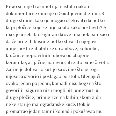
Pitao se nije li asimetrija nastala nakon
dokumentarne emisije o Gaudijevim djelima. S
druge strane, kako je mogao očekivati da netko
kupi pločice koje se nije znalo kako postaviti? A
ipak je u sebi bio siguran da sve ima neki smisao i
da će prije ili kasnije netko shvatiti njegovu
umjetnost i zaljubiti se u rombove, kolumbe,
kružnice nepravilnih rubova od obojene
keramike, atipične, naravno, ali zato pune života.
Zatim je dohvatio kutije sa svime što je toga
mjeseca stvorio i poslagao po stolu. Gledajući
ovako jedan po jedan, komadi nisu bogzna što
govorili i sigurno nisu mogli biti umetnuti u
druge pločice, primjerice na kuhinjskom zidu
neke starije malograđanske kuće. Dok je
promatrao jedan tamni komad i pokušavao mu