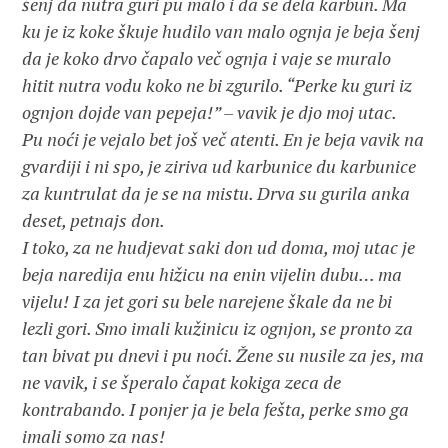
šenj da nutra guri pu malo i da se dela karbun. Ma
ku je iz koke škuje hudilo van malo ognja je beja šenj
da je koko drvo čapalo več ognja i vaje se muralo
hitit nutra vodu koko ne bi zgurilo. “Perke ku guri iz
ognjon dojde van pepeja!” – vavik je djo moj utac.
Pu noći je vejalo bet još več atenti. En je beja vavik na
gvardiji i ni spo, je ziriva ud karbunice du karbunice
za kuntrulat da je se na mistu. Drva su gurila anka
deset, petnajs don.
I toko, za ne hudjevat saki don ud doma, moj utac je
beja naredija enu hižicu na enin vijelin dubu… ma
vijelu! I za jet gori su bele narejene škale da ne bi
lezli gori. Smo imali kužinicu iz ognjon, se pronto za
tan bivat pu dnevi i pu noći. Žene su nusile za jes, ma
ne vavik, i se šperalo čapat kokiga zeca de
kontrabando. I ponjer ja je bela fešta, perke smo ga
imali somo za nas!