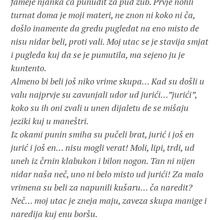
fameje njanka ča punudit za pud zub. Prvje nohli
turnat doma je moji materi, ne znon ni koko ni ča,
došlo inamente da gredu pugledat na eno misto de
nisu nidar beli, proti vali. Moj utac se je stavija smjat
i pugleda kuj da se je pumutila, ma sejeno ju je
kuntento.
Almeno bi beli još niko vrime skupa… Kad su došli u
valu najprvje su zavunjali udor ud jurići…”jurići”,
koko su ih oni zvali u unen dijaletu de se mišaju
jeziki kuj u maneštri.
Iz okami punin smiha su pučeli brat, jurić i još en
jurić i još en… nisu mogli verat! Moli, lipi, trdi, ud
uneh iz črnin klabukon i bilon nogon. Tan ni nijen
nidar naša neč, uno ni belo misto ud jurići! Za malo
vrimena su beli za napunili kušaru… ča naredit?
Neč… moj utac je zneja maju, zaveza skupa manige i
naredija kuj enu boršu.