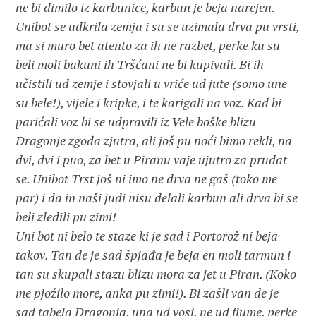
ne bi dimilo iz karbunice, karbun je beja narejen.
Unibot se udkrila zemja i su se uzimala drva pu vrsti,
ma si muro bet atento za ih ne razbet, perke ku su
beli moli bakuni ih Tršćani ne bi kupivali. Bi ih
učistili ud zemje i stovjali u vriće ud jute (somo une
su bele!), vijele i kripke, i te karigali na voz. Kad bi
parićali voz bi se udpravili iz Vele boške blizu
Dragonje zgoda zjutra, ali još pu noći bimo rekli, na
dvi, dvi i puo, za bet u Piranu vaje ujutro za prudat
se. Unibot Trst još ni imo ne drva ne gaš (toko me
par) i da in naši judi nisu delali karbun ali drva bi se
beli zledili pu zimi!
Uni bot ni belo te staze ki je sad i Portorož ni beja
takov. Tan de je sad špjađa je beja en moli tarmun i
tan su skupali stazu blizu mora za jet u Piran. (Koko
me pjožilo more, anka pu zimi!). Bi zašli van de je
sad tabela Dragonja, una ud vosi, ne ud fjume, perke