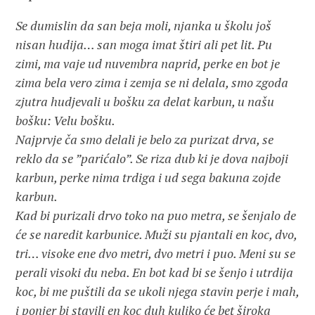
Se dumislin da san beja moli, njanka u školu još
nisan hudija… san moga imat štiri ali pet lit. Pu
zimi, ma vaje ud nuvembra naprid, perke en bot je
zima bela vero zima i zemja se ni delala, smo zgoda
zjutra hudjevali u bošku za delat karbun, u našu
bošku: Velu bošku.
Najprvje ča smo delali je belo za purizat drva, se
reklo da se ”parićalo”. Se riza dub ki je dova najboji
karbun, perke nima trdiga i ud sega bakuna zojde
karbun.
Kad bi purizali drvo toko na puo metra, se šenjalo de
će se naredit karbunice. Muži su pjantali en koc, dvo,
tri… visoke ene dvo metri, dvo metri i puo. Meni su se
perali visoki du neba. En bot kad bi se šenjo i utrdija
koc, bi me puštili da se ukoli njega stavin perje i mah,
i ponjer bi stavili en koc duh kuliko će bet široka