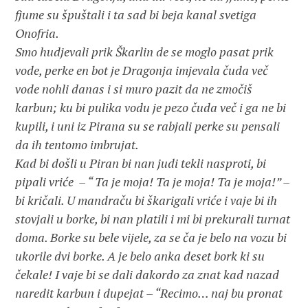
fjume su špuštali i ta sad bi beja kanal svetiga
Onofria.
Smo hudjevali prik Škarlin de se moglo pasat prik
vode, perke en bot je Dragonja imjevala čuda več
vode nohli danas i si muro pazit da ne zmočiš
karbun; ku bi pulika vodu je pezo čuda več i ga ne bi
kupili, i uni iz Pirana su se rabjali perke su pensali
da ih tentomo imbrujat.
Kad bi došli u Piran bi nan judi tekli nasproti, bi
pipali vriće – “ Ta je moja! Ta je moja! Ta je moja!” –
bi kričali. U mandraču bi škarigali vriće i vaje bi ih
stovjali u borke, bi nan platili i mi bi prekurali turnat
doma. Borke su bele vijele, za se ča je belo na vozu bi
ukorile dvi borke. A je belo anka deset bork ki su
čekale! I vaje bi se dali dakordo za znat kad nazad
naredit karbun i dupejat – “Recimo… naj bu pronat