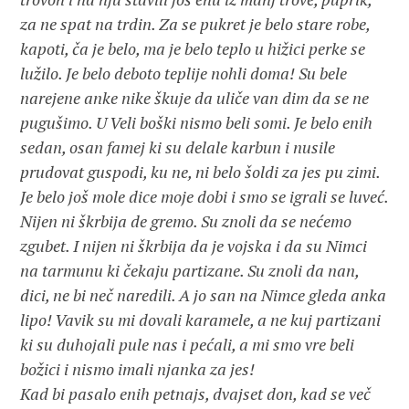
za ne spat na trdin. Za se pukret je belo stare robe,
kapoti, ča je belo, ma je belo teplo u hižici perke se
lužilo. Je belo deboto teplije nohli doma! Su bele
narejene anke nike škuje da uliče van dim da se ne
pugušimo. U Veli boški nismo beli somi. Je belo enih
sedan, osan famej ki su delale karbun i nusile
prudovat guspodi, ku ne, ni belo šoldi za jes pu zimi.
Je belo još mole dice moje dobi i smo se igrali se luveć.
Nijen ni škrbija de gremo. Su znoli da se nećemo
zgubet. I nijen ni škrbija da je vojska i da su Nimci
na tarmunu ki čekaju partizane. Su znoli da nan,
dici, ne bi neč naredili. A jo san na Nimce gleda anka
lipo! Vavik su mi dovali karamele, a ne kuj partizani
ki su duhojali pule nas i pećali, a mi smo vre beli
božici i nismo imali njanka za jes!
Kad bi pasalo enih petnajs, dvajset don, kad se več