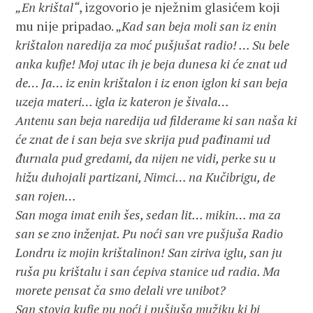
„En krištal“
, izgovorio je nježnim glasićem koji
mu nije pripadao. „
Kad san beja moli san iz enin
krištalon naredija za moć pušjušat radio! … Su bele
anka kufje! Moj utac ih je beja dunesa ki će znat ud
de… Ja… iz enin krištalon i iz enon iglon ki san beja
uzeja materi… igla iz kateron je šivala…
Antenu san beja naredija ud filderame ki san naša ki
će znat de i san beja sve skrija pud pađinami ud
đurnala pud gredami, da nijen ne vidi, perke su u
hižu duhojali partizani, Nimci… na Kučibrigu, de
san rojen…
San moga imat enih šes, sedan lit… mikin… ma za
san se zno inženjat. Pu noći san vre pušjuša Radio
Londru iz mojin krištalinon! San ziriva iglu, san ju
ruša pu krištalu i san ćepiva stanice ud radia. Ma
morete pensat ča smo delali vre unibot?
San stovja kufje pu noći i pušjuša mužiku ki bi