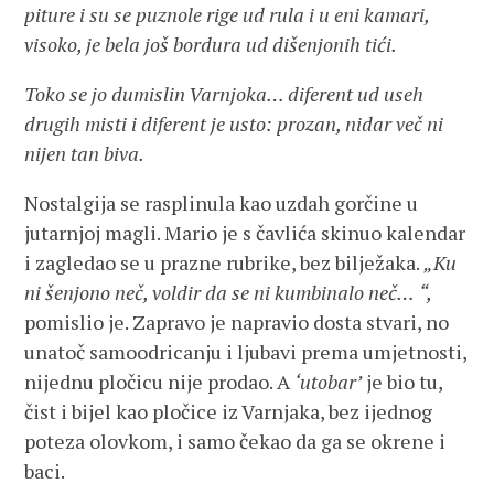
piture i su se puznole rige ud rula i u eni kamari,
visoko, je bela još bordura ud dišenjonih tići.
Toko se jo dumislin Varnjoka… diferent ud useh
drugih misti i diferent je usto: prozan, nidar več ni
nijen tan biva
.
Nostalgija se rasplinula kao uzdah gorčine u
jutarnjoj magli. Mario je s čavlića skinuo kalendar
i zagledao se u prazne rubrike, bez bilježaka.
„
Ku
ni šenjono neč, voldir da se ni kumbinalo neč…
“,
pomislio je. Zapravo je napravio dosta stvari, no
unatoč samoodricanju i ljubavi prema umjetnosti,
nijednu pločicu nije prodao. A
‘utobar’
je bio tu,
čist i bijel kao pločice iz Varnjaka, bez ijednog
poteza olovkom, i samo čekao da ga se okrene i
baci.