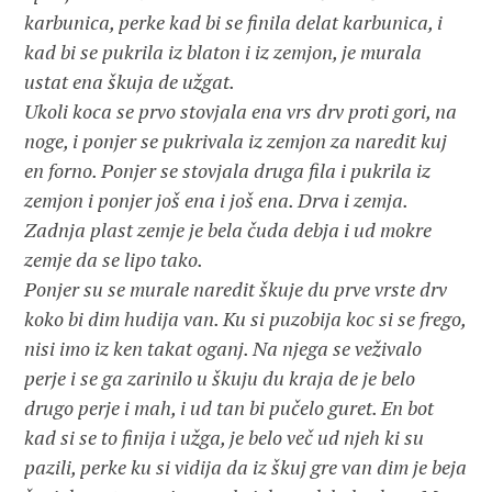
karbunica, perke kad bi se finila delat karbunica, i
kad bi se pukrila iz blaton i iz zemjon, je murala
ustat ena škuja de užgat.
Ukoli koca se prvo stovjala ena vrs drv proti gori, na
noge, i ponjer se pukrivala iz zemjon za naredit kuj
en forno. Ponjer se stovjala druga fila i pukrila iz
zemjon i ponjer još ena i još ena. Drva i zemja.
Zadnja plast zemje je bela čuda debja i ud mokre
zemje da se lipo tako.
Ponjer su se murale naredit škuje du prve vrste drv
koko bi dim hudija van. Ku si puzobija koc si se frego,
nisi imo iz ken takat oganj. Na njega se veživalo
perje i se ga zarinilo u škuju du kraja de je belo
drugo perje i mah, i ud tan bi pučelo guret. En bot
kad si se to finija i užga, je belo več ud njeh ki su
pazili, perke ku si vidija da iz škuj gre van dim je beja