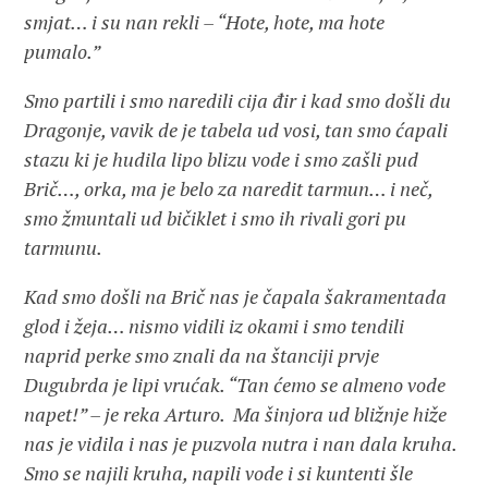
smjat… i su nan rekli – “Hote, hote, ma hote
pumalo.”
Smo partili i smo naredili cija đir i kad smo došli du
Dragonje, vavik de je tabela ud vosi, tan smo ćapali
stazu ki je hudila lipo blizu vode i smo zašli pud
Brič…, orka, ma je belo za naredit tarmun… i neč,
smo žmuntali ud bičiklet i smo ih rivali gori pu
tarmunu.
Kad smo došli na Brič nas je čapala šakramentada
glod i žeja… nismo vidili iz okami i smo tendili
naprid perke smo znali da na štanciji prvje
Dugubrda je lipi vrućak. “Tan ćemo se almeno vode
napet!” – je reka Arturo. Ma šinjora ud bližnje hiže
nas je vidila i nas je puzvola nutra i nan dala kruha.
Smo se najili kruha, napili vode i si kuntenti šle