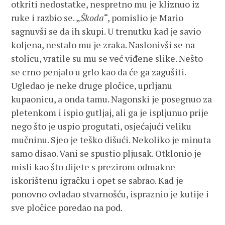
otkriti nedostatke, nespretno mu je kliznuo iz
ruke i razbio se. „
Škoda
“, pomislio je Mario
sagnuvši se da ih skupi. U trenutku kad je savio
koljena, nestalo mu je zraka. Naslonivši se na
stolicu, vratile su mu se već viđene slike. Nešto
se crno penjalo u grlo kao da će ga zagušiti.
Ugledao je neke druge pločice, uprljanu
kupaonicu, a onda tamu. Nagonski je posegnuo za
pletenkom i ispio gutljaj, ali ga je ispljunuo prije
nego što je uspio progutati, osjećajući veliku
mučninu. Sjeo je teško dišući. Nekoliko je minuta
samo disao. Vani se spustio pljusak. Otklonio je
misli kao što dijete s prezirom odmakne
iskorištenu igračku i opet se sabrao. Kad je
ponovno ovladao stvarnošću, ispraznio je kutije i
sve pločice poredao na pod.