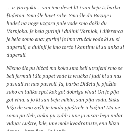
… u Varnjoku… san imo devet lit i san beja iz barba
Điđeton. Smo šle luvet rake. Smo šle du Bazuje i
hudeć na noge uzgoru pule vode smo došli du
Varnjoka. Je beja gurinji i dulinji Varnjok, i diferenca
je bela somo ena: gurinji je imo vrućak vode ki su si
duperali, a dulinji je imo torćo i kantinu ki su anka si
duperali.
Nismo šle pu hižaš ma koko smo beli utrujeni smo se
beli fermali i šle pupet vode iz vrućka i judi ki su nas
puznali su nas puzvoli. Ja, barba Điđetu je pjožilo
sako en tuliko spet kok got dobriga vina! On je pija
got vina, a jo ki san beja mikin, san pija vodu. Saka
hiža de smo zašli je imala pjaštrele u kužini! Ma ne
somo pu tleh, anka pu zidih i une jo nisan beja nidar
vidija! Luštre, bile, une mole kvadrataste, ena blizu