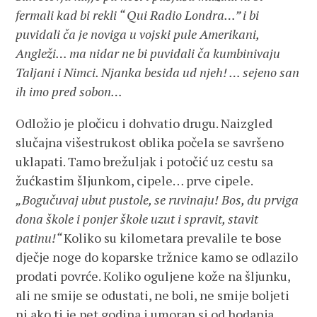
fermali kad bi rekli “ Qui Radio Londra…” i bi
puvidali ča je noviga u vojski pule Amerikani,
Angleži… ma nidar ne bi puvidali ča kumbinivaju
Taljani i Nimci. Njanka besida ud njeh! … sejeno san
ih imo pred sobon…
Odložio je pločicu i dohvatio drugu. Naizgled
slučajna višestrukost oblika počela se savršeno
uklapati. Tamo brežuljak i potočić uz cestu sa
žućkastim šljunkom, cipele… prve cipele.
„Bogučuvaj ubut pustole, se ruvinaju! Bos, du prviga
dona škole i ponjer škole uzut i spravit, stavit
patinu!“
Koliko su kilometara prevalile te bose
dječje noge do koparske tržnice kamo se odlazilo
prodati povrće. Koliko oguljene kože na šljunku,
ali ne smije se odustati, ne boli, ne smije boljeti
ni ako ti je pet godina i umoran si od hodanja.