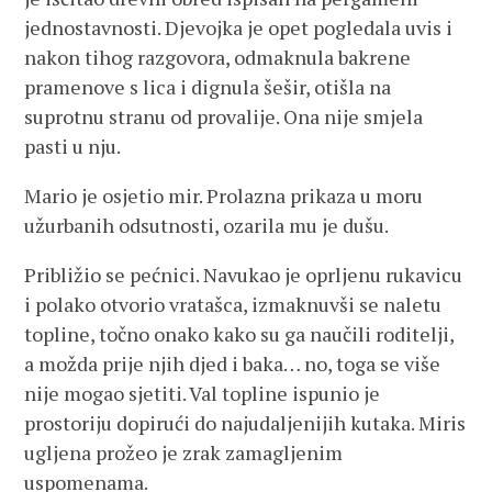
jednostavnosti. Djevojka je opet pogledala uvis i
nakon tihog razgovora, odmaknula bakrene
pramenove s lica i dignula šešir, otišla na
suprotnu stranu od provalije. Ona nije smjela
pasti u nju.
Mario je osjetio mir. Prolazna prikaza u moru
užurbanih odsutnosti, ozarila mu je dušu.
Približio se pećnici. Navukao je oprljenu rukavicu
i polako otvorio vratašca, izmaknuvši se naletu
topline, točno onako kako su ga naučili roditelji,
a možda prije njih djed i baka… no, toga se više
nije mogao sjetiti. Val topline ispunio je
prostoriju dopirući do najudaljenijih kutaka. Miris
ugljena prožeo je zrak zamagljenim
uspomenama.