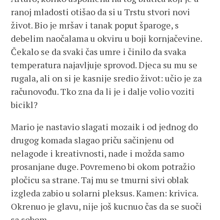
ranoj mladosti otišao da si u Trstu stvori novi
život. Bio je mršav i tanak poput šparoge, s
debelim naočalama u okviru u boji kornjačevine.
Čekalo se da svaki čas umre i činilo da svaka
temperatura najavljuje sprovod. Djeca su mu se
rugala, ali on si je kasnije sredio život: učio je za
računovođu. Tko zna da li je i dalje volio voziti
bicikl?
Mario je nastavio slagati mozaik i od jednog do
drugog komada slagao priču sačinjenu od
nelagode i kreativnosti, nade i možda samo
prosanjane duge. Povremeno bi okom potražio
pločicu sa strane. Taj mu se tmurni sivi oblak
izgleda zabio u solarni pleksus. Kamen: krivica.
Okrenuo je glavu, nije još kucnuo čas da se suoči
sa sobom.