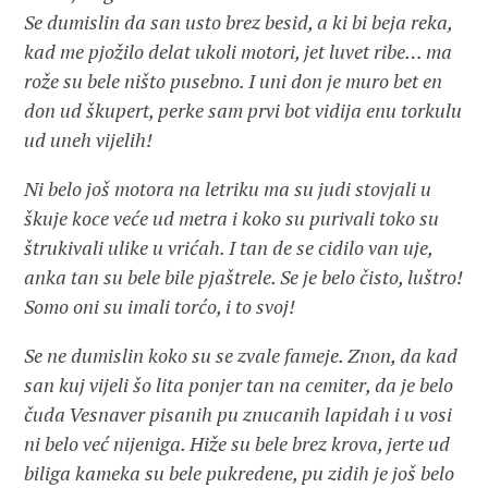
Se dumislin da san usto brez besid, a ki bi beja reka,
kad me pjožilo delat ukoli motori, jet luvet ribe… ma
rože su bele ništo pusebno
. I uni don je muro bet en
don ud škupert, perke sam prvi bot vidija enu torkulu
ud uneh vijelih!
Ni belo još motora na letriku ma su judi stovjali u
škuje koce veće ud metra i koko su purivali toko su
štrukivali
ulike u vrićah. I tan de se cidilo van uje,
anka tan su bele bile pjaštrele. Se je belo čisto, luštro!
Somo oni su imali torćo, i to svoj!
Se ne dumislin koko su se zvale fameje. Znon, da kad
san kuj vijeli šo lita ponjer tan na cemiter, da je belo
čuda Vesnaver pisanih pu znucanih lapidah i u vosi
ni belo već nijeniga. Hiže su bele brez krova, jerte ud
biliga kameka su bele pukredene, pu zidih je još belo