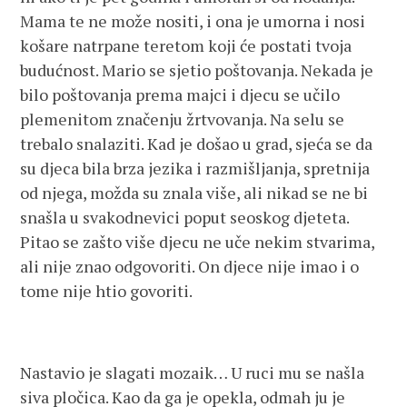
Mama te ne može nositi, i ona je umorna i nosi
košare natrpane teretom koji će postati tvoja
budućnost. Mario se sjetio poštovanja. Nekada je
bilo poštovanja prema majci i djecu se učilo
plemenitom značenju žrtvovanja. Na selu se
trebalo snalaziti. Kad je došao u grad, sjeća se da
su djeca bila brza jezika i razmišljanja, spretnija
od njega, možda su znala više, ali nikad se ne bi
snašla u svakodnevici poput seoskog djeteta.
Pitao se zašto više djecu ne uče nekim stvarima,
ali nije znao odgovoriti. On djece nije imao i o
tome nije htio govoriti.
Nastavio je slagati mozaik… U ruci mu se našla
siva pločica. Kao da ga je opekla, odmah ju je