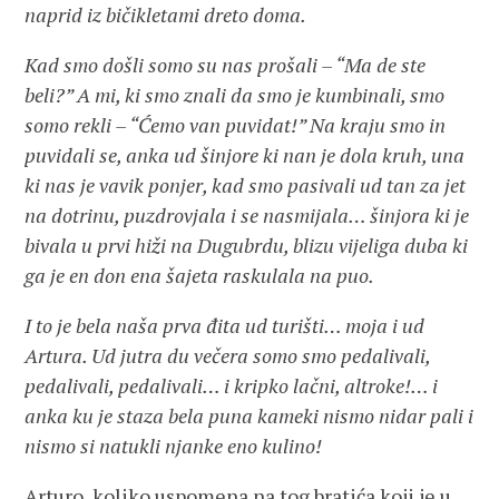
naprid iz bičikletami dreto doma.
Kad smo došli somo su nas prošali – “Ma de ste
beli?” A mi, ki smo znali da smo je kumbinali, smo
somo rekli – “Ćemo van puvidat!” Na kraju smo in
puvidali se, anka ud šinjore ki nan je dola kruh, una
ki nas je vavik ponjer, kad smo pasivali ud tan za jet
na dotrinu, puzdrovjala i se nasmijala… šinjora ki je
bivala u prvi hiži na Dugubrdu, blizu vijeliga duba ki
ga je en don ena šajeta raskulala na puo.
I to je bela naša prva đita ud turišti… moja i ud
Artura. Ud jutra du večera somo smo pedalivali,
pedalivali, pedalivali… i kripko lačni, altroke!… i
anka ku je staza bela puna kameki nismo nidar pali i
nismo si natukli njanke eno kulino!
Arturo, koliko uspomena na tog bratića koji je u