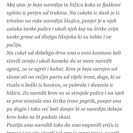
Moj utac je beja naredija tu hižicu koko se fjaškoni
upletu iz perjen ud trukina. Na cuketu iz dask je iz
trivelon na ruke naredija škujice, ponjer je u njeh
zatuka tanke palice i ukoli njeh kuj na štrike zvija
tanke grone ud divjiga lišnjaka ki su lahke i ne
pučiju.
Na cuket ud debeliga drva smo u enin kantunu beli
stavili zemju i ukoli kameke da se more naredit
oganj, za se ugret i kuhat. Krov je beja narejen ud
slame ali na večjin partu ud vijele trove, duge, ki se
rizala u boški iz kusiron, se pubrola i dunesla u
hižicu. Za naredit krov su se stovjale palice i na njeh
se prvo stovjala ena štrika trove puprik, ponjer ena
pu dugin i toko več boti donjer bi se naredija debeja
krov koko ne bi padalo skozi.
Pustiju smo naredili toko da smo napunili vriću iz
trovon i na nju stavili još enu iz manj trove, puprik,