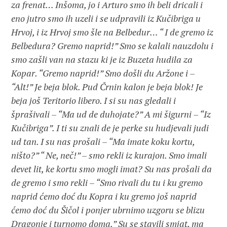
za frenat… Inšoma, jo i Arturo smo ih beli dricali i
eno jutro smo ih uzeli i se udpravili iz Kučibriga u
Hrvoj, i iz Hrvoj smo šle na Belbedur… “ I de gremo iz
Belbedura? Gremo naprid!” Smo se kalali nauzdolu i
smo zašli van na stazu ki je iz Buzeta hudila za
Kopar. “Gremo naprid!” Smo došli du Aržone i –
“Alt!” Je beja blok. Pud Črnin kalon je beja blok! Je
beja još Teritorio libero. I si su nas gledali i
šprašivali – “Ma ud de duhojate?” A mi šigurni – “Iz
Kučibriga”. I ti su znali de je perke su hudjevali judi
ud tan. I su nas prošali – “Ma imate koku kortu,
ništo?” “ Ne, neč!” – smo rekli iz kurajon. Smo imali
devet lit, ke kortu smo mogli imat? Su nas prošali da
de gremo i smo rekli – “Smo rivali du tu i ku gremo
naprid ćemo doć du Kopra i ku gremo još naprid
ćemo doć du Šičol i ponjer ubrnimo uzgoru se blizu
Dragonje i turnomo doma.” Su se stavili smjat, ma