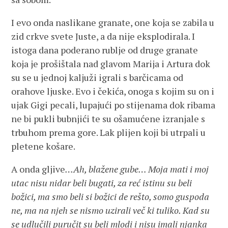
I evo onda naslikane granate, one koja se zabila u
zid crkve svete Juste, a da nije eksplodirala. I
istoga dana poderano rublje od druge granate
koja je prošištala nad glavom Marija i Artura dok
su se u jednoj kaljuži igrali s barčicama od
orahove ljuske. Evo i čekića, onoga s kojim su on i
ujak Gigi pecali, lupajući po stijenama dok ribama
ne bi pukli bubnjići te su ošamućene izranjale s
trbuhom prema gore. Lak plijen koji bi utrpali u
pletene košare.
A onda gljive
…Ah, blažene gube…
Moja mati i moj
utac nisu nidar beli bugati, za reć istinu su beli
božici, ma smo beli si božici de rešto, somo guspoda
ne, ma na njeh se nismo uzirali več ki tuliko. Kad su
se udlučili puručit su beli mlodi i nisu imali njanka