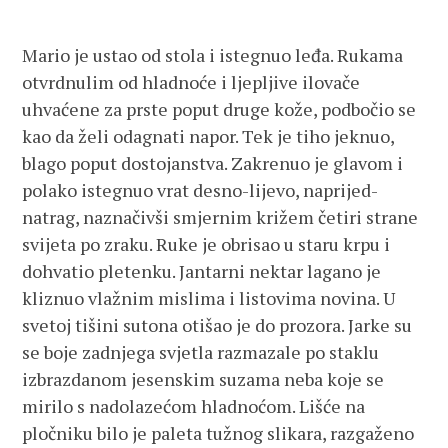
Mario je ustao od stola i istegnuo leđa. Rukama
otvrdnulim od hladnoće i ljepljive ilovače
uhvaćene za prste poput druge kože, podbočio se
kao da želi odagnati napor. Tek je tiho jeknuo,
blago poput dostojanstva. Zakrenuo je glavom i
polako istegnuo vrat desno-lijevo, naprijed-
natrag, naznačivši smjernim križem četiri strane
svijeta po zraku. Ruke je obrisao u staru krpu i
dohvatio pletenku. Jantarni nektar lagano je
kliznuo vlažnim mislima i listovima novina. U
svetoj tišini sutona otišao je do prozora. Jarke su
se boje zadnjega svjetla razmazale po staklu
izbrazdanom jesenskim suzama neba koje se
mirilo s nadolazećom hladnoćom. Lišće na
pločniku bilo je paleta tužnog slikara, razgaženo