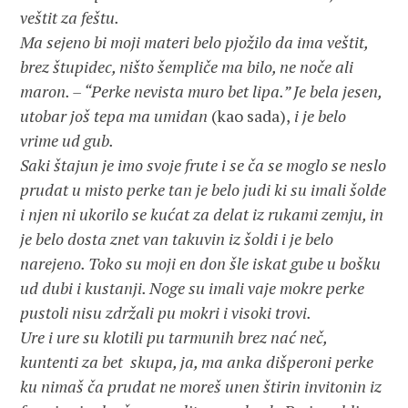
veštit za feštu.
Ma sejeno bi moji materi belo pjožilo da ima veštit,
brez štupidec, ništo šempliče ma bilo, ne noče ali
maron. – “Perke nevista muro bet lipa.” Je bela jesen,
utobar još tepa ma umidan
(kao sada),
i je belo
vrime ud gub.
Saki štajun je imo svoje frute i se ča se moglo se neslo
prudat u misto perke tan je belo judi ki su imali šolde
i njen ni ukorilo se kućat za delat iz rukami zemju, in
je belo dosta znet van takuvin iz šoldi i je belo
narejeno. Toko su moji en don šle iskat gube u bošku
ud dubi i kustanji. Noge su imali vaje mokre perke
pustoli nisu zdržali pu mokri i visoki trovi.
Ure i ure su klotili pu tarmunih brez nać neč,
kuntenti za bet skupa, ja, ma anka dišperoni perke
ku nimaš ča prudat ne moreš unen štirin invitonin iz