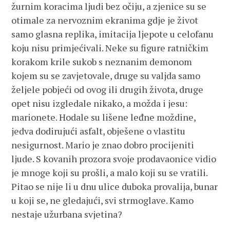
žurnim koracima ljudi bez očiju, a zjenice su se
otimale za nervoznim ekranima gdje je život
samo glasna replika, imitacija ljepote u celofanu
koju nisu primjećivali. Neke su figure ratničkim
korakom krile sukob s neznanim demonom
kojem su se zavjetovale, druge su valjda samo
željele pobjeći od ovog ili drugih života, druge
opet nisu izgledale nikako, a možda i jesu:
marionete. Hodale su lišene leđne moždine,
jedva dodirujući asfalt, obješene o vlastitu
nesigurnost. Mario je znao dobro procijeniti
ljude. S kovanih prozora svoje prodavaonice vidio
je mnoge koji su prošli, a malo koji su se vratili.
Pitao se nije li u dnu ulice duboka provalija, bunar
u koji se, ne gledajući, svi strmoglave. Kamo
nestaje užurbana svjetina?