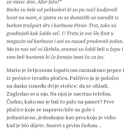
za misec don. Afar fato!”
Borke su bele ud peškadori ki su pu noći hudjevali
luvet na more, a zjutra su se dumislili za naredit iz
borkon trašport drv i karbuna Piran-Trst, toko su
gvadinjali kok šoldo več. U Trstu je sve šlo finit u
magazin ud karbuna i oni su nazad prudovali judan.
Ma to nas več ni škrbilo, oramai su šoldi beli u žepu i
smo beli kuntenti ki će fameja imat ča za jes.
Mario je željeznom lopaticom razmaknuo pepeo i
iz pećnice izvadio pločicu. Pažljivo ju je položio
na dasku između dvije stolice: da se ohladi.
Zagledao se u nju. Na njoj je nacrtao telefon.
Čudno, kako mu je baš to palo na pamet? Prve
pločice koje se napravio bile su gole i
jednostavne, jednobojne kao prva koju je vidio
kad je bio dijete. Susret s prvim čudom…