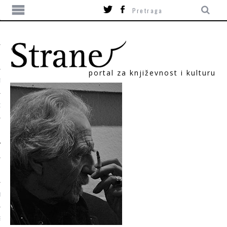
portal za književnost i kulturu
TIKA
ORI
T
SUM