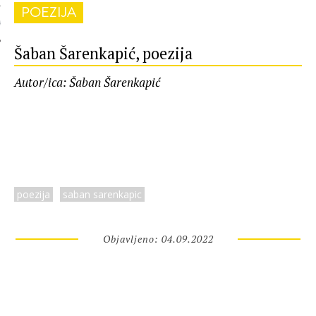
POEZIJA
 AUTORA
Šaban Šarenkapić, poezija
Autor/ica: Šaban Šarenkapić
poezija
saban sarenkapic
Objavljeno: 04.09.2022