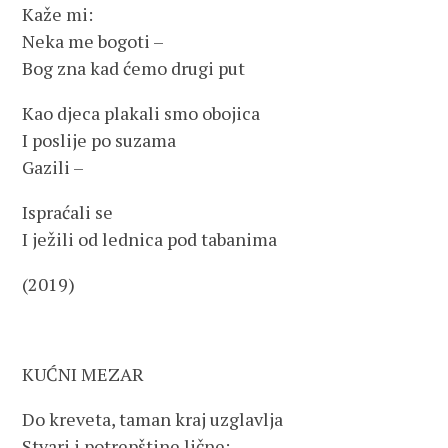
Kaže mi:
Neka me bogoti –
Bog zna kad ćemo drugi put
Kao djeca plakali smo obojica
I poslije po suzama
Gazili –
Ispraćali se
I ježili od lednica pod tabanima
(2019)
KUĆNI MEZAR
Do kreveta, taman kraj uzglavlja
Stvari i potrepštine lične: