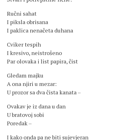
Ručni sahat
I piksla obrisana
I paklica nenačeta duhana
Cviker tespih
I kresivo, neistrošeno
Par olovaka i list papira, čist
Gledam majku
A ona njiri u mezar:
U prozor sa dva čista kanata –
Ovakav je iz dana u dan
U bratovoj sobi
Poredak –
I kako onda pa ne biti sujevjeran