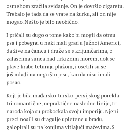
osmehom zračila sviđanje. On je dovršio cigaretu.
Trebalo je tada da se vrate na žurku, ali on nije
mogao. Nešto je bilo neobično.
I pričali su dugo o tome kako bi mogli da otmu
psa i pobegnu u neki mali grad u Južnoj Americi,
da žive na čamcu i druže se s krijumčarima, o
zalascima sunca nad tirkiznim morem, dok se
plave krabe teturaju plažom, i osetili su se
još mlađima nego što jesu, kao da nisu imali
posao.
Kejt je bila mađarsko-tursko-persijskog porekla:
tri romantične, nepraktične nasledne linije, tri
naroda koja su prokockala svoju imperiju. Njeni
preci nosili su dragulje upletene u bradu,
galopirali su na konjima vitlajući mačevima. S