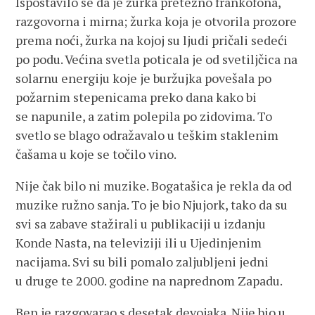
Ispostavilo se da je žurka pretežno frankofona,
razgovorna i mirna; žurka koja je otvorila prozore
prema noći, žurka na kojoj su ljudi pričali sedeći
po podu. Većina svetla poticala je od svetiljčica na
solarnu energiju koje je buržujka povešala po
požarnim stepenicama preko dana kako bi
se napunile, a zatim polepila po zidovima. To
svetlo se blago odražavalo u teškim staklenim
čašama u koje se točilo vino.
Nije čak bilo ni muzike. Bogatašica je rekla da od
muzike ružno sanja. To je bio Njujork, tako da su
svi sa zabave stažirali u publikaciji u izdanju
Konde Nasta, na televiziji ili u Ujedinjenim
nacijama. Svi su bili pomalo zaljubljeni jedni
u druge te 2000. godine na naprednom Zapadu.
Ben je razgovarao s desetak devojaka. Nije bio u