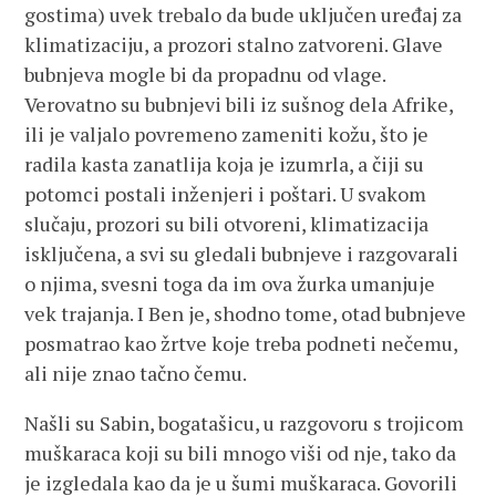
gostima) uvek trebalo da bude uključen uređaj za
klimatizaciju, a prozori stalno zatvoreni. Glave
bubnjeva mogle bi da propadnu od vlage.
Verovatno su bubnjevi bili iz sušnog dela Afrike,
ili je valjalo povremeno zameniti kožu, što je
radila kasta zanatlija koja je izumrla, a čiji su
potomci postali inženjeri i poštari. U svakom
slučaju, prozori su bili otvoreni, klimatizacija
isključena, a svi su gledali bubnjeve i razgovarali
o njima, svesni toga da im ova žurka umanjuje
vek trajanja. I Ben je, shodno tome, otad bubnjeve
posmatrao kao žrtve koje treba podneti nečemu,
ali nije znao tačno čemu.
Našli su Sabin, bogatašicu, u razgovoru s trojicom
muškaraca koji su bili mnogo viši od nje, tako da
je izgledala kao da je u šumi muškaraca. Govorili