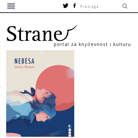
portal za književnost i kulturu
TIKA
ORI
T
SUM