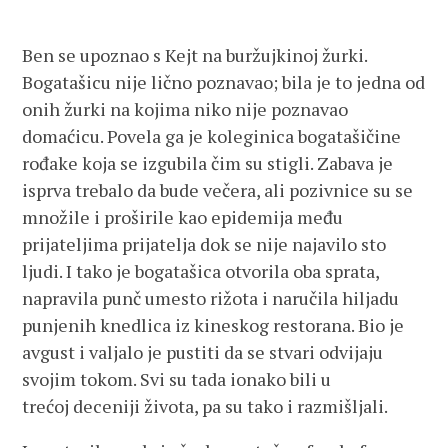
Ben se upoznao s Kejt na buržujkinoj žurki.
Bogatašicu nije lično poznavao; bila je to jedna od
onih žurki na kojima niko nije poznavao
domaćicu. Povela ga je koleginica bogatašičine
rođake koja se izgubila čim su stigli. Zabava je
isprva trebalo da bude večera, ali pozivnice su se
množile i proširile kao epidemija među
prijateljima prijatelja dok se nije najavilo sto
ljudi. I tako je bogatašica otvorila oba sprata,
napravila punč umesto rižota i naručila hiljadu
punjenih knedlica iz kineskog restorana. Bio je
avgust i valjalo je pustiti da se stvari odvijaju
svojim tokom. Svi su tada ionako bili u
trećoj deceniji života, pa su tako i razmišljali.