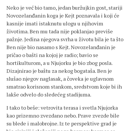
Neko je već bio tamo, jedan buržujkin gost, stariji
Novozelanđanin koga je Kejt poznavala i koji će
kasnije imati istaknutu ulogu u njihovim
životima. Ben mu tada nije poklanjao previše
pažnje. Jedina njegova svrha u životu bila je ta što
Ben nije bio nasamo s Kejt. Novozelanđanin je
pričao o bašti na kojoj je radio; bavio se
hortikulturom, a u Njujorku je bio zbog posla.
Dizajnirao je baštu za nekog bogataša. Ben je
slušao njegov naglasak, a čoveka je uglavnom
smatrao korisnom stankom, sredstvom koje bi ih
lakše odvelo do sledećeg stadijuma.
I tako to beše: vetrovita terasa i svetla Njujorka
kao prizemno zvezdano nebo. Prave zvezde bile
su blede i malobrojne. Iz te perspektive grad je