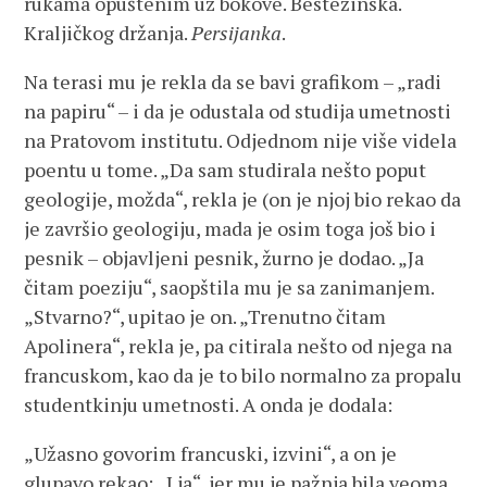
rukama opuštenim uz bokove. Bestežinska.
Kraljičkog držanja.
Persijanka
.
Na terasi mu je rekla da se bavi grafikom – „radi
na papiru“ – i da je odustala od studija umetnosti
na Pratovom institutu. Odjednom nije više videla
poentu u tome. „Da sam studirala nešto poput
geologije, možda“, rekla je (on je njoj bio rekao da
je završio geologiju, mada je osim toga još bio i
pesnik – objavljeni pesnik, žurno je dodao. „Ja
čitam poeziju“, saopštila mu je sa zanimanjem.
„Stvarno?“, upitao je on. „Trenutno čitam
Apolinera“, rekla je, pa citirala nešto od njega na
francuskom, kao da je to bilo normalno za propalu
studentkinju umetnosti. A onda je dodala:
„Užasno govorim francuski, izvini“, a on je
glupavo rekao: „I ja“, jer mu je pažnja bila veoma