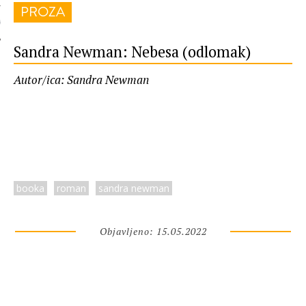
PROZA
 AUTORA
Sandra Newman: Nebesa (odlomak)
Autor/ica: Sandra Newman
booka
roman
sandra newman
Objavljeno: 15.05.2022