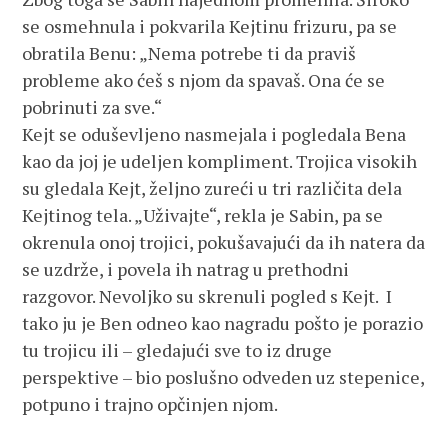
se osmehnula i pokvarila Kejtinu frizuru, pa se
obratila Benu: „Nema potrebe ti da praviš
probleme ako ćeš s njom da spavaš. Ona će se
pobrinuti za sve.“
Kejt se oduševljeno nasmejala i pogledala Bena
kao da joj je udeljen kompliment. Trojica visokih
su gledala Kejt, željno zureći u tri različita dela
Kejtinog tela. „Uživajte“, rekla je Sabin, pa se
okrenula onoj trojici, pokušavajući da ih natera da
se uzdrže, i povela ih natrag u prethodni
razgovor. Nevoljko su skrenuli pogled s Kejt. I
tako ju je Ben odneo kao nagradu pošto je porazio
tu trojicu ili – gledajući sve to iz druge
perspektive – bio poslušno odveden uz stepenice,
potpuno i trajno opčinjen njom.