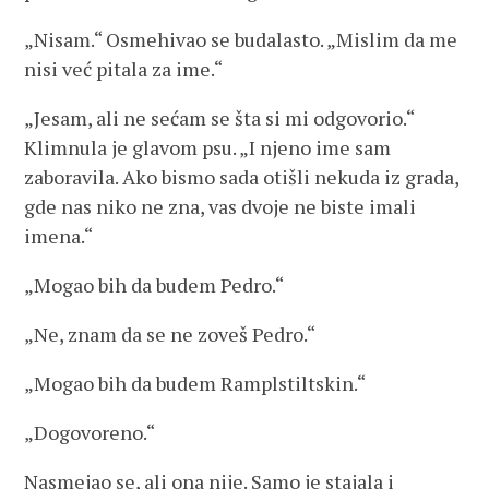
„Nisam.“ Osmehivao se budalasto. „Mislim da me
nisi već pitala za ime.“
„Jesam, ali ne sećam se šta si mi odgovorio.“
Klimnula je glavom psu. „I njeno ime sam
zaboravila. Ako bismo sada otišli nekuda iz grada,
gde nas niko ne zna, vas dvoje ne biste imali
imena.“
„Mogao bih da budem Pedro.“
„Ne, znam da se ne zoveš Pedro.“
„Mogao bih da budem Ramplstiltskin.“
„Dogovoreno.“
Nasmejao se, ali ona nije. Samo je stajala i