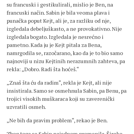
su francuski i gestikulirali, mislio je Ben, na
francuski način. Sabin je bila veoma plava i
punačka poput Kejt, ali je, za razliku od nje,
izgledala debeljuškasto, a ne provokativno. Nije
izgledala bogato. Izgledala je nesrećno i
pametno. Kada ju je Kejt pitala za Bena,
namrgodila se, razočarano, kao da je to bio samo
najnoviji u nizu Kejtinih nerazumnih zahteva, pa
rekla: „Dobro. Radi šta hoćeš.“
„Znaš šta ću da radim“, rekla je Kejt, ali nije
insistirala. Samo se osmehnula Sabin, pa Benu, pa
trojici visokih muškaraca koji su zaverenički
uzvratili osmeh.
„Ne bih da pravim problem“, rekao je Ben.
Zbog toga se Sabin najednom promenila. Široko