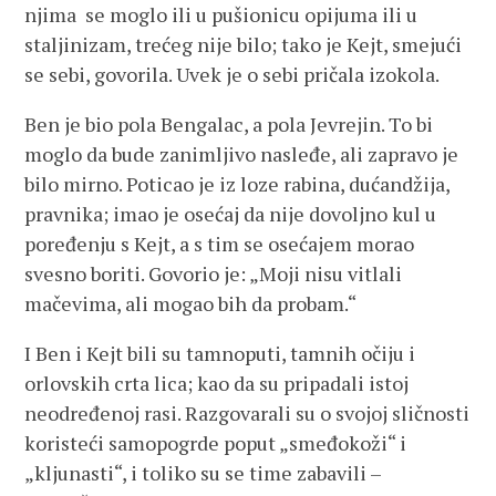
njima se moglo ili u pušionicu opijuma ili u
staljinizam, trećeg nije bilo; tako je Kejt, smejući
se sebi, govorila. Uvek je o sebi pričala izokola.
Ben je bio pola Bengalac, a pola Jevrejin. To bi
moglo da bude zanimljivo nasleđe, ali zapravo je
bilo mirno. Poticao je iz loze rabina, dućandžija,
pravnika; imao je osećaj da nije dovoljno kul u
poređenju s Kejt, a s tim se osećajem morao
svesno boriti. Govorio je: „Moji nisu vitlali
mačevima, ali mogao bih da probam.“
I Ben i Kejt bili su tamnoputi, tamnih očiju i
orlovskih crta lica; kao da su pripadali istoj
neodređenoj rasi. Razgovarali su o svojoj sličnosti
koristeći samopogrde poput „smeđokoži“ i
„kljunasti“, i toliko su se time zabavili –