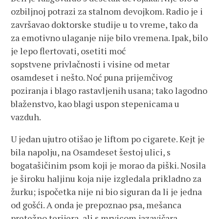
ozbiljnoj potrazi za stalnom devojkom. Radio je i
završavao doktorske studije u to vreme, tako da
za emotivno ulaganje nije bilo vremena. Ipak, bilo
je lepo flertovati, osetiti moć
sopstvene privlačnosti i visine od metar
osamdeset i nešto. Noć puna prijemčivog
poziranja i blago rastavljenih usana; tako lagodno
blaženstvo, kao blagi uspon stepenicama u
vazduh.
U jedan ujutro otišao je liftom po cigarete. Kejt je
bila napolju, na Osamdeset šestoj ulici, s
bogatašičinim psom koji je morao da piški. Nosila
je široku haljinu koja nije izgledala prikladno za
žurku; ispočetka nije ni bio siguran da li je jedna
od gošći. A onda je prepoznao psa, mešanca
pretežno terijera, ali s mrvicom jazavičara,