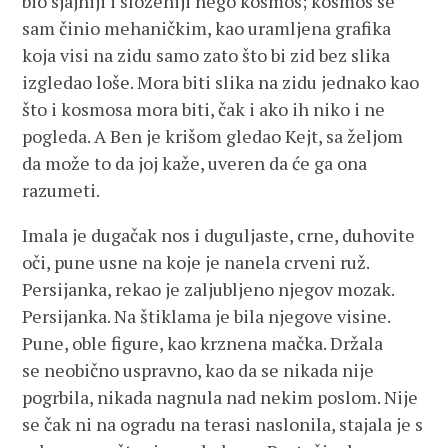
bio sjajniji i složeniji nego kosmos; kosmos se
sam činio mehaničkim, kao uramljena grafika
koja visi na zidu samo zato što bi zid bez slika
izgledao loše. Mora biti slika na zidu jednako kao
što i kosmosa mora biti, čak i ako ih niko i ne
pogleda. A Ben je krišom gledao Kejt, sa željom
da može to da joj kaže, uveren da će ga ona
razumeti.
Imala je dugačak nos i duguljaste, crne, duhovite
oči, pune usne na koje je nanela crveni ruž.
Persijanka, rekao je zaljubljeno njegov mozak.
Persijanka. Na štiklama je bila njegove visine.
Pune, oble figure, kao krznena mačka. Držala
se neobično uspravno, kao da se nikada nije
pogrbila, nikada nagnula nad nekim poslom. Nije
se čak ni na ogradu na terasi naslonila, stajala je s