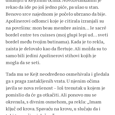
umanjiti u Kejtinim očima. Novozelanđanin je
rekao da ide po još jedno piće, pa ušao u stan.
Benovo srce najednom je počelo ubrzano da bije.
Apolinerovi odlomci koje je citirala izranjali su
na površinu: mon beau membre asinin… le sacré
bordel entre tes cuisses (moj glupi lepi ud… sveti
bordel među tvojim butinama). Kada je to rekla,
zaista je delovalo kao da flertuje. Ali možda su to
samo bili jedini Apolinerovi stihovi kojih je
mogla da se seti.
Tada mu se Kejt neodređeno osmehivala i gledala
ga s praga zastakljenih vrata. U njenim očima
javila se nova rešenost – loš trenutak u kojem je
pomislio da će ga otkačiti. Ali ponovo mu se
okrenula, s divnim osmehom, pa rekla: „Imam
ključ od krova. Spavaću na krovu, u slučaju da i