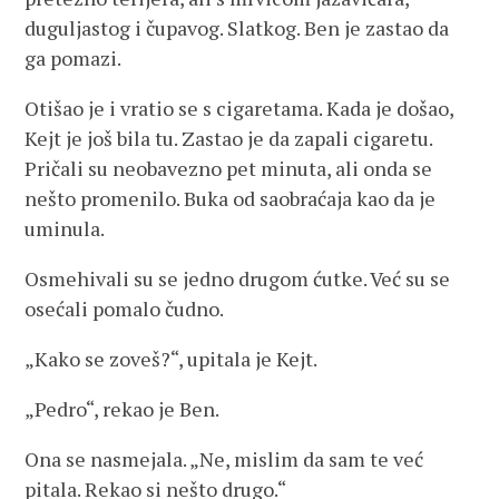
duguljastog i čupavog. Slatkog. Ben je zastao da
ga pomazi.
Otišao je i vratio se s cigaretama. Kada je došao,
Kejt je još bila tu. Zastao je da zapali cigaretu.
Pričali su neobavezno pet minuta, ali onda se
nešto promenilo. Buka od saobraćaja kao da je
uminula.
Osmehivali su se jedno drugom ćutke. Već su se
osećali pomalo čudno.
„Kako se zoveš?“, upitala je Kejt.
„Pedro“, rekao je Ben.
Ona se nasmejala. „Ne, mislim da sam te već
pitala. Rekao si nešto drugo.“