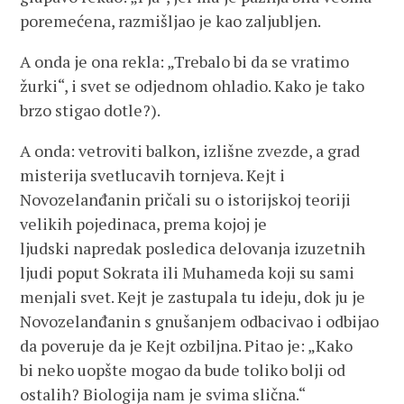
poremećena, razmišljao je kao zaljubljen.
A onda je ona rekla: „Trebalo bi da se vratimo
žurki“, i svet se odjednom ohladio. Kako je tako
brzo stigao dotle?).
A onda: vetroviti balkon, izlišne zvezde, a grad
misterija svetlucavih tornjeva. Kejt i
Novozelanđanin pričali su o istorijskoj teoriji
velikih pojedinaca, prema kojoj je
ljudski napredak posledica delovanja izuzetnih
ljudi poput Sokrata ili Muhameda koji su sami
menjali svet. Kejt je zastupala tu ideju, dok ju je
Novozelanđanin s gnušanjem odbacivao i odbijao
da poveruje da je Kejt ozbiljna. Pitao je: „Kako
bi neko uopšte mogao da bude toliko bolji od
ostalih? Biologija nam je svima slična.“