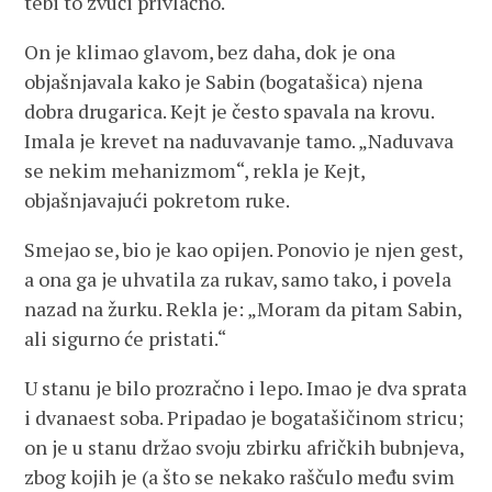
tebi to zvuči privlačno.“
On je klimao glavom, bez daha, dok je ona
objašnjavala kako je Sabin (bogatašica) njena
dobra drugarica. Kejt je često spavala na krovu.
Imala je krevet na naduvavanje tamo. „Naduvava
se nekim mehanizmom“, rekla je Kejt,
objašnjavajući pokretom ruke.
Smejao se, bio je kao opijen. Ponovio je njen gest,
a ona ga je uhvatila za rukav, samo tako, i povela
nazad na žurku. Rekla je: „Moram da pitam Sabin,
ali sigurno će pristati.“
U stanu je bilo prozračno i lepo. Imao je dva sprata
i dvanaest soba. Pripadao je bogatašičinom stricu;
on je u stanu držao svoju zbirku afričkih bubnjeva,
zbog kojih je (a što se nekako raščulo među svim