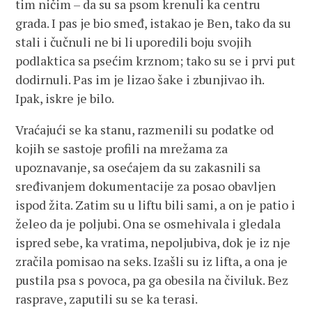
tim ničim – da su sa psom krenuli ka centru
grada. I pas je bio smeđ, istakao je Ben, tako da su
stali i čučnuli ne bi li uporedili boju svojih
podlaktica sa psećim krznom; tako su se i prvi put
dodirnuli. Pas im je lizao šake i zbunjivao ih.
Ipak, iskre je bilo.
Vraćajući se ka stanu, razmenili su podatke od
kojih se sastoje profili na mrežama za
upoznavanje, sa osećajem da su zakasnili sa
sređivanjem dokumentacije za posao obavljen
ispod žita. Zatim su u liftu bili sami, a on je patio i
želeo da je poljubi. Ona se osmehivala i gledala
ispred sebe, ka vratima, nepoljubiva, dok je iz nje
zračila pomisao na seks. Izašli su iz lifta, a ona je
pustila psa s povoca, pa ga obesila na čiviluk. Bez
rasprave, zaputili su se ka terasi.