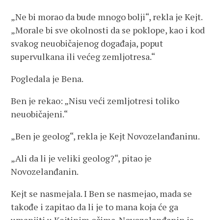
„Ne bi morao da bude mnogo bolji“, rekla je Kejt.
„Morale bi sve okolnosti da se poklope, kao i kod
svakog neuobičajenog događaja, poput
supervulkana ili većeg zemljotresa.“
Pogledala je Bena.
Ben je rekao: „Nisu veći zemljotresi toliko
neuobičajeni.“
„Ben je geolog“, rekla je Kejt Novozelanđaninu.
„Ali da li je veliki geolog?“, pitao je
Novozelanđanin.
Kejt se nasmejala. I Ben se nasmejao, mada se
takođe i zapitao da li je to mana koja će ga