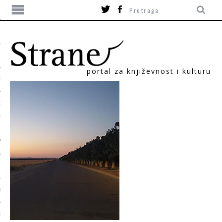
portal za književnost i kulturu
TIKA
ORI
T
SUM