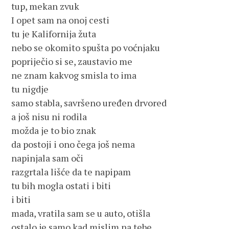
tup, mekan zvuk
I opet sam na onoj cesti
tu je Kalifornija žuta
nebo se okomito spušta po voćnjaku
popriječio si se, zaustavio me
ne znam kakvog smisla to ima
tu nigdje
samo stabla, savršeno uređen drvored
a još nisu ni rodila
možda je to bio znak
da postoji i ono čega još nema
napinjala sam oči
razgrtala lišće da te napipam
tu bih mogla ostati i biti
i biti
mada, vratila sam se u auto, otišla
ostalo je samo kad mislim na tebe