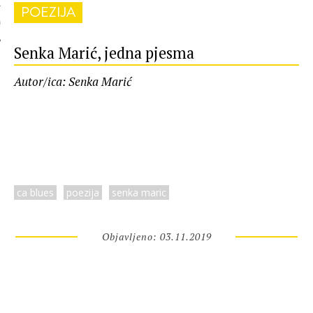
POEZIJA
 AUTORA
Senka Marić, jedna pjesma
Autor/ica: Senka Marić
ca blues
poezija
senka maric
Objavljeno: 03.11.2019