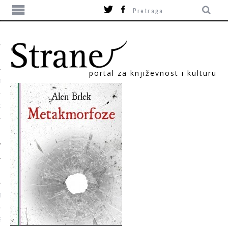
portal za književnost i kulturu
TIKA
ORI
T
SUM