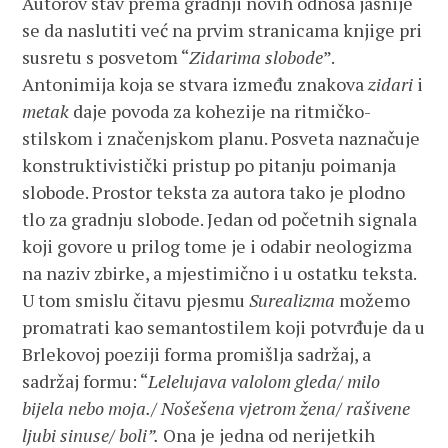
Autorov stav prema gradnji novih odnosa jasnije
se da naslutiti već na prvim stranicama knjige pri
susretu s posvetom “
Zidarima slobode
”.
Antonimija koja se stvara između znakova
zidari
i
metak
daje povoda za kohezije na ritmičko-
stilskom i značenjskom planu. Posveta naznačuje
konstruktivistički pristup po pitanju poimanja
slobode. Prostor teksta za autora tako je plodno
tlo za gradnju slobode. Jedan od početnih signala
koji govore u prilog tome je i odabir neologizma
na naziv zbirke, a mjestimično i u ostatku teksta.
U tom smislu čitavu pjesmu
Surealizma
možemo
promatrati kao semantostilem koji potvrđuje da u
Brlekovoj poeziji forma promišlja sadržaj, a
sadržaj formu: “
Lelelujava valolom gleda/ milo
bijela nebo moja./ Nošešena vjetrom žena/ rašivene
ljubi sinuse/ boli”.
Ona je jedna od nerijetkih