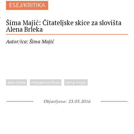
ESEJ/KRITIKA
 AUTORA
Šima Majić: Čitateljske skice za slovišta
Alena Brleka
Autor/ica: Šima Majić
alen brlek
metakmorfoze
sima majic
Objavljeno: 23.03.2016