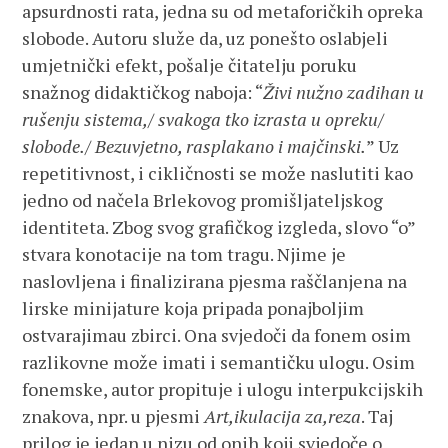
apsurdnosti rata, jedna su od metaforičkih opreka
slobode. Autoru služe da, uz ponešto oslabjeli
umjetnički efekt, pošalje čitatelju poruku
snažnog didaktičkog naboja: “
Živi nužno zadihan u
rušenju sistema,/ svakoga tko izrasta u opreku/
slobode./ Bezuvjetno, rasplakano i majčinski.
” Uz
repetitivnost, i cikličnosti se može naslutiti kao
jedno od načela Brlekovog promišljateljskog
identiteta. Zbog svog grafičkog izgleda, slovo “o”
stvara konotacije na tom tragu. Njime je
naslovljena i finalizirana pjesma raščlanjena na
lirske minijature koja pripada ponajboljim
ostvarajimau zbirci. Ona svjedoči da fonem osim
razlikovne može imati i semantičku ulogu. Osim
fonemske, autor propituje i ulogu interpukcijskih
znakova, npr. u pjesmi
Art,ikulacija za,reza
. Taj
prilog je jedan u nizu od onih koji svjedoče o