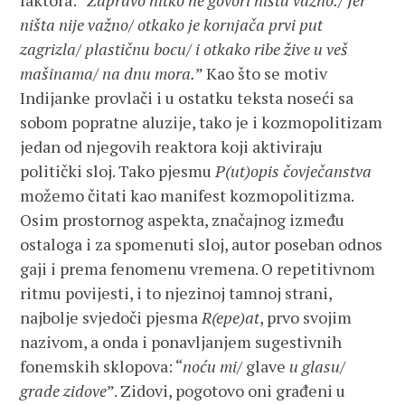
faktora: “
Zapravo nitko ne govori ništa važno./ Jer
ništa nije važno/ otkako je kornjača prvi put
zagrizla/ plastičnu bocu/ i otkako ribe žive u veš
mašinama/ na dnu mora.
” Kao što se motiv
Indijanke provlači i u ostatku teksta noseći sa
sobom popratne aluzije, tako je i kozmopolitizam
jedan od njegovih reaktora koji aktiviraju
politički sloj. Tako pjesmu
P(ut)opis čovječanstva
možemo čitati kao manifest kozmopolitizma.
Osim prostornog aspekta, značajnog između
ostaloga i za spomenuti sloj, autor poseban odnos
gaji i prema fenomenu vremena. O repetitivnom
ritmu povijesti, i to njezinoj tamnoj strani,
najbolje svjedoči pjesma
R(epe)at
, prvo svojim
nazivom, a onda i ponavljanjem sugestivnih
fonemskih sklopova: “
noću mi
/ glave
u glasu
/
grade zidove
”. Zidovi, pogotovo oni građeni u