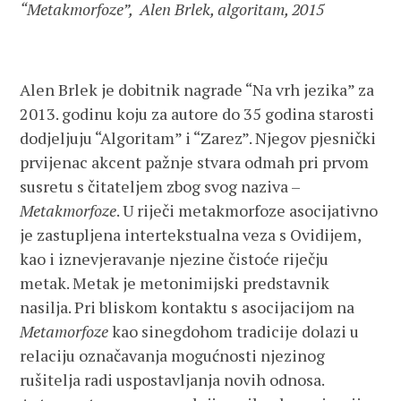
“Metakmorfoze”, Alen Brlek, algoritam, 2015
Alen Brlek je dobitnik nagrade “Na vrh jezika” za
2013. godinu koju za autore do 35 godina starosti
dodjeljuju “Algoritam” i “Zarez”. Njegov pjesnički
prvijenac akcent pažnje stvara odmah pri prvom
susretu s čitateljem zbog svog naziva –
Metakmorfoze
. U riječi metakmorfoze asocijativno
je zastupljena intertekstualna veza s Ovidijem,
kao i iznevjeravanje njezine čistoće riječju
metak. Metak je metonimijski predstavnik
nasilja. Pri bliskom kontaktu s asocijacijom na
Metamorfoze
kao sinegdohom tradicije dolazi u
relaciju označavanja mogućnosti njezinog
rušitelja radi uspostavljanja novih odnosa.