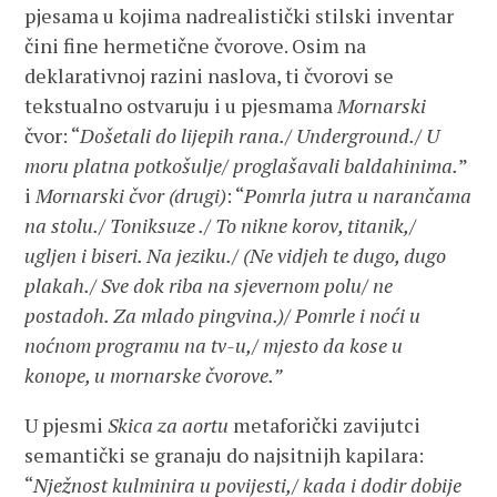
pjesama u kojima nadrealistički stilski inventar
čini fine hermetične čvorove. Osim na
deklarativnoj razini naslova, ti čvorovi se
tekstualno ostvaruju i u pjesmama
Mornarski
čvor: “
Došetali do lijepih rana./ Underground./ U
moru platna potkošulje/ proglašavali baldahinima.
”
i
Mornarski čvor (drugi)
: “
Pomrla jutra u narančama
na stolu./ Toniksuze ./ To nikne korov, titanik,/
ugljen i biseri. Na jeziku./ (Ne vidjeh te dugo, dugo
plakah./ Sve dok riba na sjevernom polu/ ne
postadoh. Za mlado pingvina.)/ Pomrle i noći u
noćnom programu na tv-u,/ mjesto da kose u
konope, u mornarske čvorove.”
U pjesmi
Skica za aortu
metaforički zavijutci
semantički se granaju do najsitnijh kapilara:
“
Nježnost kulminira u povijesti,/ kada i dodir dobije