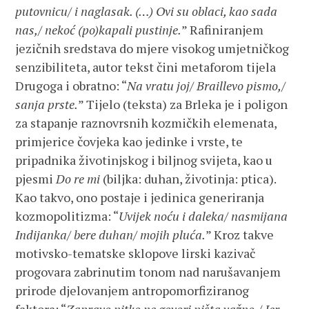
putovnicu/ i naglasak. (…) Ovi su oblaci, kao sada
nas,/ nekoć (po)kapali pustinje.
” Rafiniranjem
jezičnih sredstava do mjere visokog umjetničkog
senzibiliteta, autor tekst čini metaforom tijela
Drugoga i obratno: “
Na vratu joj/ Braillevo pismo,/
sanja prste.
” Tijelo (teksta) za Brleka je i poligon
za stapanje raznovrsnih kozmičkih elemenata,
primjerice čovjeka kao jedinke i vrste, te
pripadnika životinjskog i biljnog svijeta, kao u
pjesmi
Do re mi
(biljka: duhan, životinja: ptica).
Kao takvo, ono postaje i jedinica generiranja
kozmopolitizma: “
Uvijek noću i daleka/ nasmijana
Indijanka/ bere duhan/ mojih pluća.
” Kroz takve
motivsko-tematske sklopove lirski kazivač
progovara zabrinutim tonom nad narušavanjem
prirode djelovanjem antropomorfiziranog