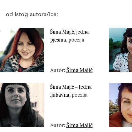
od istog autora/ice:
Šima Majić, jedna
pjesma,
poezija
Autor:
Šima Majić
Šima Majić – Jedna
ljubavna,
poezija
Autor:
Šima Majić