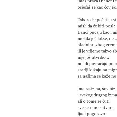
imaš prava i benefite,
osjećaš se kao čovjek
Uskoro će početi u str
misli da će biti posla,

Danci pucaju kao i m
možda još lakše, ne 
hladni su zbog vreme
ili je vrijeme takvo zb
nije još utvrdio…

mladi povraćaju po m
stariji kukaju na mig
sa našima se kaže ne
ima rasizma, šoviniz
i svakog drugog izma

ali o tome se ćuti

sve se rano zatvara

ljudi pogotovo.
