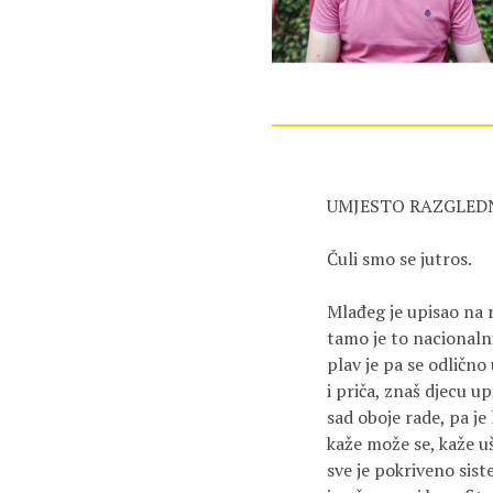
UMJESTO RAZGLEDN
Čuli smo se jutros.

Mlađeg je upisao na 
tamo je to nacionalni
plav je pa se odlično
i priča, znaš djecu up
sad oboje rade, pa je 
kaže može se, kaže uš
sve je pokriveno sist