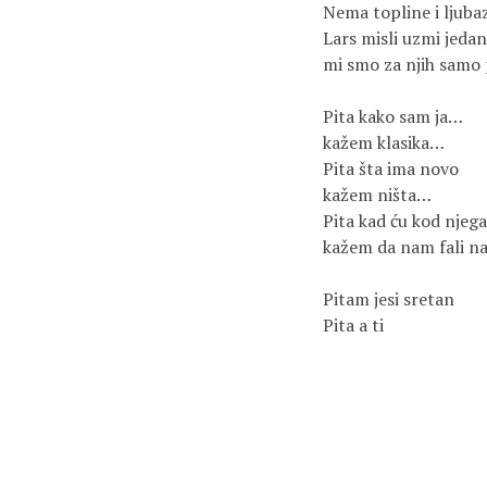
Nema topline i ljubaz
Lars misli uzmi jedan k
mi smo za njih samo 
Pita kako sam ja…

kažem klasika…

Pita šta ima novo

kažem ništa…

Pita kad ću kod njega
kažem da nam fali na r
Pitam jesi sretan

Pita a ti
