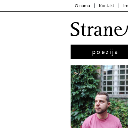
O nama
Kontakt
I
poezija