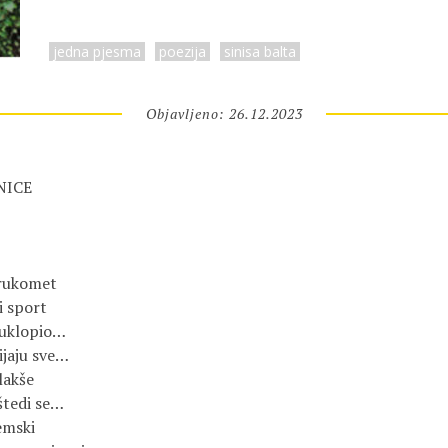
jedna pjesma
poezija
sinisa balta
Objavljeno: 26.12.2023
ICE

rukomet

 sport

 uklopio…

ijaju sve…

lakše

tedi se…

emski
