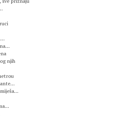
 sve priznaju

…

uci

i…

zna…

na

og njih

etrou

rante…

 miješa…

ma…
