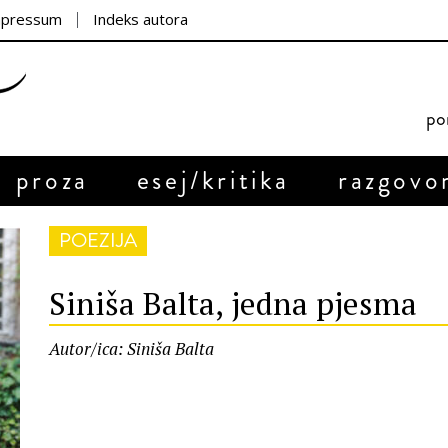
mpressum
Indeks autora
por
proza
esej/kritika
razgovo
POEZIJA
Siniša Balta, jedna pjesma
Autor/ica: Siniša Balta