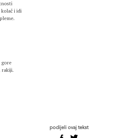
nosti

olač i idi

pleme.

 gore

akiji.

podijeli ovaj tekst