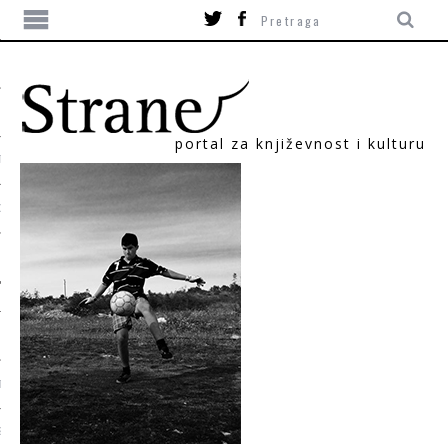
portal za književnost i kulturu
TIKA
ORI
T
SUM